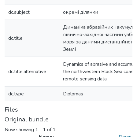
dc.subject
окремі ділянки
Динаміка абразійних і акумуля
північно-західної частини узб
dc.title
моря за даними дистанційного
Землі
Dynamics of abrasive and accumula
dc.title.alternative
the northwestern Black Sea coast 
remote sensing data
dc.type
Diplomas
Files
Original bundle
Now showing
1 - 1 of 1