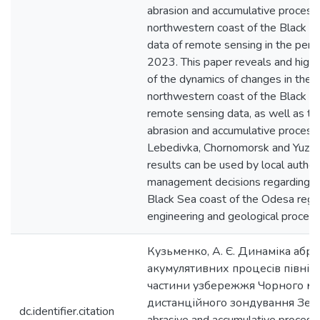
abrasion and accumulative process
northwestern coast of the Black Se
data of remote sensing in the per
2023. This paper reveals and highl
of the dynamics of changes in the c
northwestern coast of the Black S
remote sensing data, as well as th
abrasion and accumulative processe
Lebedivka, Chornomorsk and Yuzhn
results can be used by local autho
management decisions regarding th
Black Sea coast of the Odesa regi
engineering and geological process
Кузьменко, А. Є. Динаміка абра
акумулятивних процесів північ
частини узбережжя Чорного мо
дистанційного зондування Земл
dc.identifier.citation