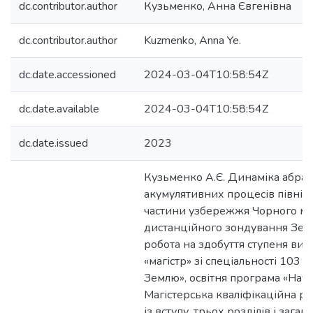
dc.contributor.author
Кузьменко, Анна Євгенівна
dc.contributor.author
Kuzmenko, Anna Ye.
dc.date.accessioned
2024-03-04T10:58:54Z
dc.date.available
2024-03-04T10:58:54Z
dc.date.issued
2023
Кузьменко А.Є. Динаміка абраз
акумулятивних процесів північ
частини узбережжя Чорного мо
дистанційного зондування Земл
робота на здобуття ступеня вищ
«магістр» зі спеціальності 103 
Землю», освітня програма «Нау
Магістерська кваліфікаційна ро
із вступу, трьох розділів і зага