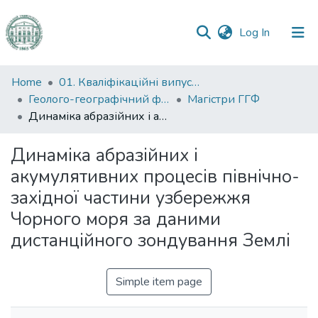
(current)
Log In
Communities
Home
01. Кваліфікаційні випускні роботи здобувачів вищої освіти
&
Геолого-географічний факультет
Магістри ГГФ
Collections
Динаміка абразійних і акумулятивних процесів північно-західної частини узбережжя Чорного моря за даними дистанційного зондування Землі
All of DSpace
Динаміка абразійних і
акумулятивних процесів північно-
Statistics
західної частини узбережжя
Чорного моря за даними
дистанційного зондування Землі
Simple item page