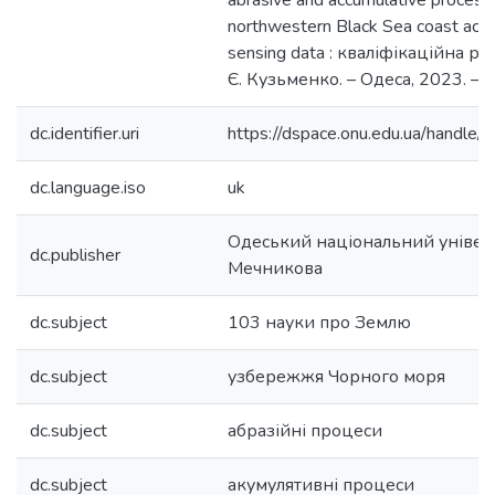
abrasive and accumulative process
northwestern Black Sea coast acco
sensing data : кваліфікаційна роб
Є. Кузьменко. – Одеса, 2023. – 5
dc.identifier.uri
https://dspace.onu.edu.ua/hand
dc.language.iso
uk
Одеський національний університе
dc.publisher
Мечникова
dc.subject
103 науки про Землю
dc.subject
узбережжя Чорного моря
dc.subject
абразійні процеси
dc.subject
акумулятивні процеси