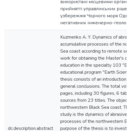
використані місцевими органа
прийнятті управлінських рішен
узбережжя Чорного моря Одесь
негативних інженерно-геологіч
Kuzmenko A. Y. Dynamics of abrasi
accumulative processes of the nor
Sea coast according to remote sensi
work for obtaining the Master's de
education in the specialty 103 "Ear
educational program "Earth Scienc
thesis consists of an introduction, 
general conclusions. The total vol
pages, including 30 figures, 6 table
sources from 23 titles. The object 
northwestern Black Sea coast. The
study is the dynamics of abrasive 
processes of the northwestern Bla
dc.description.abstract
purpose of the thesis is to investi