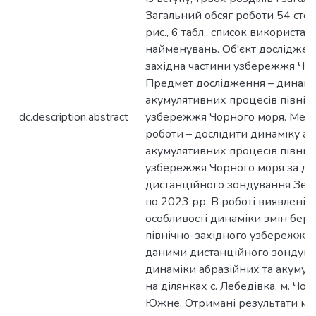
Загальний обсяг роботи 54 стор.
рис., 6 табл., список використа
найменувань. Об'єкт дослідженн
західна частини узбережжя Чор
Предмет дослідження – динамік
акумулятивних процесів північ
dc.description.abstract
узбережжя Чорного моря. Мета 
роботи – дослідити динаміку аб
акумулятивних процесів північ
узбережжя Чорного моря за д
дистанційного зондування Земл
по 2023 рр. В роботі виявлені т
особливості динаміки змін бере
північно-західного узбережжя 
даними дистанційного зондува
динаміки абразійних та акумул
на ділянках с. Лебедівка, м. Чо
Южне. Отримані результати мо