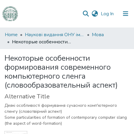
(current)
Log In
Communities
Home
Наукові видання ОНУ імені І. І. Мечникова
Мова
&
Некоторые особенности формирования современного компьютерного сленга (словообразовательный аспект)
Collections
Некоторые особенности
All of DSpace
формирования современного
компьютерного сленга
Statistics
(словообразовательный аспект)
Alternative Title
Деякі особливості формування сучасного комп'ютерного
сленгу (словотвірний аспект)
Some particularities of formation of contemporary computer slang
(the aspect of word-formation)