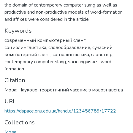
the domain of contemporary computer slang as well as
productive and non-productive models of word-formation
and affixes were considered in the article
Keywords
современный компьютерный сленг
,
социолингвистика
,
словообразование
,
сучасний
комп'ютерний сленг
,
соціолінгвістика
,
словотвір
,
contemporary computer slang
,
sociolinguistics
,
word-
formation
Citation
Мова: Науково-теоретичний часопис з мовознавства
URI
https://dspace.onu.edu.ua/handle/123456789/17722
Collections
Мова