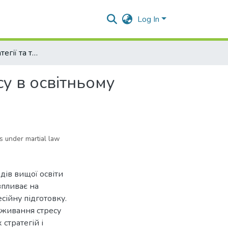
Log In
Педагогічні стратегії та технології подолання стресу в освітньому середовищі ЗВО в умовах воєнного стану
су в освітньому
s under martial law
дів вищої освіти
впливає на
сійну підготовку.
еживання стресу
стратегій і