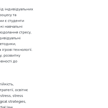
ід індивідуальних
роцесу та
ми є студенти
кі навчальні
одолання стресу,
дивідуальні
методики,
ігрові технології.
у, розвитку
овності до
тійкість
,
тратегії
,
освітнє
,
stress
,
stress
ical strategies
,
tial law