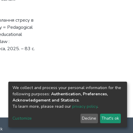
долання стресу в
 = Pedagogical
educational
law :
а, 2025. – 83 с.
We collect and process your personal information for the
following purposes:
Authentication, Preferences,
Acknowledgement and Statistics
.
To learn more, please read our
privacy policy
.
Customize
Decline
That's ok
ck