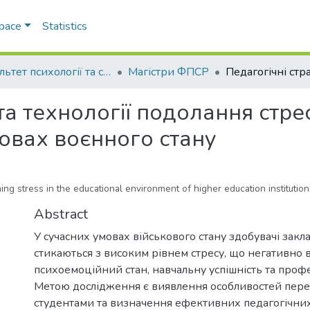
Space
Statistics
Факультет психології та соціальної роботи
Магістри ФПСР
 та технології подолання стре
овах воєнного стану
ng stress in the educational environment of higher education institution
Abstract
У сучасних умовах військового стану здобувачі закла
стикаються з високим рівнем стресу, що негативно 
психоемоційний стан, навчальну успішність та профе
Метою дослідження є виявлення особливостей пер
студентами та визначення ефективних педагогічних 