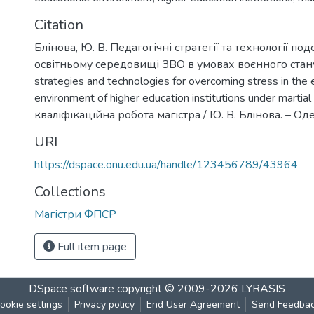
Citation
Блінова, Ю. В. Педагогічні стратегії та технології по
освітньому середовищі ЗВО в умовах воєнного стану
strategies and technologies for overcoming stress in the 
environment of higher education institutions under martial 
кваліфікаційна робота магістра / Ю. В. Блінова. – Одес
URI
https://dspace.onu.edu.ua/handle/123456789/43964
Collections
Магістри ФПСР
Full item page
DSpace software
copyright © 2009-2026
LYRASIS
ookie settings
Privacy policy
End User Agreement
Send Feedba