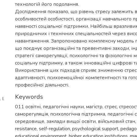
технологій його подолання.
Дослідження показало, що рівень стресу залежить в
особливостей особистості, організації навчального п
наявності соціальної підтримки. Найбільш вразливи
природничих і технічних спеціальностей через висо
навантаження. Запропоновано комплексну модель п
що поєднує організаційні та превентивні заходи, ін
стратегії саморегуляції, психологічні та фізіологічні 
соціальну підтримку, а також інноваційні цифрові та 
Використання цих підходів сприяє зниженню стрес
адаптивності, психоемоційної компетентності та гот
професійної діяльності.
Keywords
І.
011 освітні, педагогічні науки
,
магістр
,
стрес
,
стресос
саморегуляція
,
психологічна підтримка
,
педагогічні с
середовище
,
заклади вищої освіти
,
військовий стан
resistance
,
self-regulation
,
psychological support
,
pedagog
educational environment
,
higher education institutions
,
mar