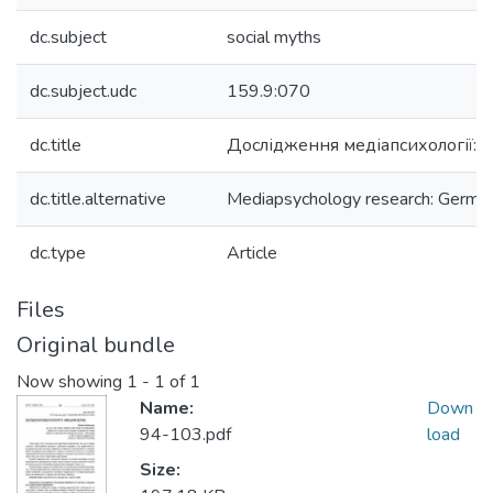
dc.subject
social myths
dc.subject.udc
159.9:070
dc.title
Дослідження медіапсихології: 
dc.title.alternative
Mediapsychology research: Germa
dc.type
Article
Files
Original bundle
Now showing
1 - 1 of 1
Name:
Down
94-103.pdf
load
Size: