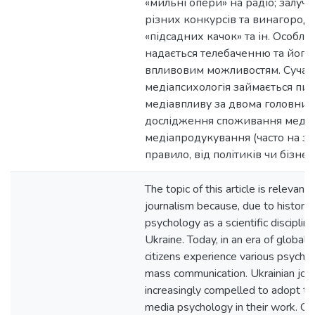
«мильні опери» на радіо; залуче
різних конкурсів та винагород
«підсадних качок» та ін. Особли
надається телебаченню та його
впливовим можливостям. Сучас
медіапсихологія займається пи
медіавпливу за двома головни
дослідження споживання медіа
медіапродукування (часто на за
правило, від політиків чи бізнесу
The topic of this article is relevant
journalism because, due to historic
psychology as a scientific disciplin
Ukraine. Today, in an era of globaliz
citizens experience various psychol
mass communication. Ukrainian jour
increasingly compelled to adopt t
media psychology in their work. Ger