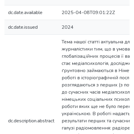
dc.date.available
2025-04-08T09:01:22Z
dc.date.issued
2024
Тема нашої статті актуальна для
журналістики тим, що в умовах
глобалізаційних процесів її в
стає медіапсихологія, дослідже
ґрунтовно займаються в Німечч
роботі в історіографічній послі
розглядаються з перших (з почат
до сучасних часів медіапсихоло
німецьких соціальних психологів
роботи яких ще не було перек
українською. В роботі надається
dc.description.abstract
результати перших та сучасних
галузі радіомовлення: радіорек