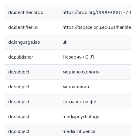
dc.identifier.orcid
https://orcid.org/0000-0001-74
dc.identifier.uri
https://dspace.onu.edu.ua/hand
dc.language.iso
uk
dc.publisher
Назарчук С. Л.
dc.subject
медіапсихологія
dc.subject
медіавплив
dc.subject
соціальні міфи
dc.subject
mediapsychology
dc.subject
media influence