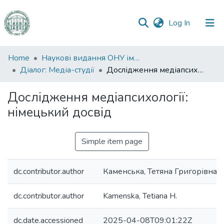
(current)
Log In
Communities
Home
Наукові видання ОНУ імені І. І. Мечникова
&
Діалог: Медіа-студії
Дослідження медіапсихології: німецький досвід
Collections
Дослідження медіапсихології:
All of DSpace
німецький досвід
Statistics
Simple item page
dc.contributor.author
Каменська, Тетяна Григорівна
dc.contributor.author
Kamenska, Tetiana H.
dc.date.accessioned
2025-04-08T09:01:22Z