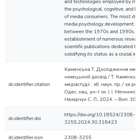
and technologies employed by med
the psychological, cognitive, and b
of media consumers. The most dyn
media psychology development i
between the 1970s and 1990s. Th
establishment of numerous researc
scientific publications dedicated t
solidifying its status as a crucial int
Каменська Т. Дослідження медіа
німецький досвід / Т. Каменська 
dc.identifier.citation
медіастудії : зб. наук. пр. / за ред
Одес. нац. ун-т ім. І. І. Мечников
Назарчук С. Л., 2024. – Вип. 30. 
https://doi.org/10.18524/2308-
dc.identifier.doi
3255.2024.30.318423
dc.identifier.issn
2308-3255