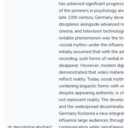
has achieved significant progress in
of the pioneers in psychology and p
late 19th century, Germany devel
disciplines alongside advanced rad
cinema, and television technologies.
notable phenomenon was the trans
«social myths» under the influence o
initially assumed that with the adv
recording, such forms of verbal inf
disappear. However, modern digita
demonstrated that video materials
reflect reality. Today, social myths
combining linguistic forms with vid
despite appearing authentic, is of
not represent reality. The develo
and the widespread dissemination 
Germany fostered a new integration:
influence large audiences through
dc.description.abstract
communication while simultaneousl