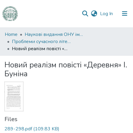
(current)
Log In
Communities
Home
Наукові видання ОНУ імені І. І. Мечникова
&
Проблеми сучасного літературознавства
Collections
Новий реалізм повісті «Деревня» І. Буніна
All of DSpace
Новий реалізм повісті «Деревня» І.
Буніна
Statistics
Files
289-298.pdf
(109.83 KB)