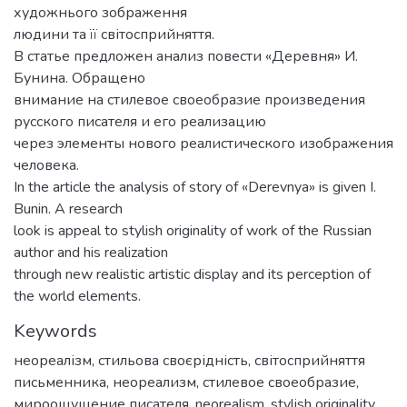
художнього зображення
людини та її світосприйняття.
В статье предложен анализ повести «Деревня» И.
Бунина. Обращено
внимание на стилевое своеобразие произведения
русского писателя и его реализацию
через элементы нового реалистического изображения
человека.
In the article the analysis of story of «Derevnya» is given I.
Bunin. A research
look is appeal to stylish originality of work of the Russian
author and his realization
through new realistic artistic display and its perception of
the world elements.
Keywords
неореалізм
,
стильова своєрідність
,
світосприйняття
письменника
,
неореализм
,
стилевое своеобразие
,
мироощущение писателя
,
neorealism
,
stylish originality
,