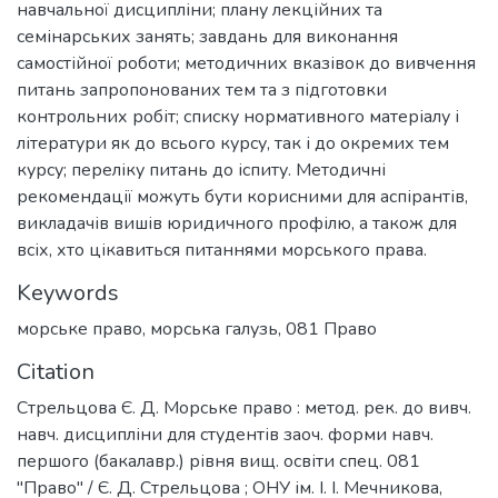
навчальної дисципліни; плану лекційних та
семінарських занять; завдань для виконання
самостійної роботи; методичних вказівок до вивчення
питань запропонованих тем та з підготовки
контрольних робіт; списку нормативного матеріалу і
літератури як до всього курсу, так і до окремих тем
курсу; переліку питань до іспиту. Методичні
рекомендації можуть бути корисними для аспірантів,
викладачів вишів юридичного профілю, а також для
всіх, хто цікавиться питаннями морського права.
Keywords
морське право
,
морська галузь
,
081 Право
Citation
Стрельцова Є. Д. Морське право : метод. рек. до вивч.
навч. дисципліни для студентів заоч. форми навч.
першого (бакалавр.) рівня вищ. освіти спец. 081
"Право" / Є. Д. Стрельцова ; ОНУ ім. І. І. Мечникова,