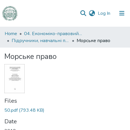
(current)
Log In
Communities
Home
04. Економіко-правовий факультет
&
Підручники, навчальні посібники та інші науково- та навчально-методичні праці ЕПФ
Морське право
Collections
Морське право
All of DSpace
Statistics
Files
50.pdf
(793.48 KB)
Date