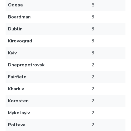
Odesa
5
Boardman
3
Dublin
3
Kirovograd
3
Kyiv
3
Dnepropetrovsk
2
Fairfield
2
Kharkiv
2
Korosten
2
Mykolayiv
2
Poltava
2