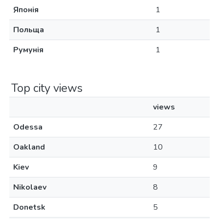
Японія
1
Польща
1
Румунія
1
Top city views
views
Odessa
27
Oakland
10
Kiev
9
Nikolaev
8
Donetsk
5