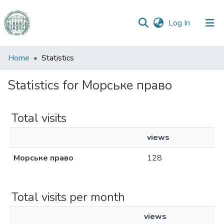
(current)
Log In
Communities
Home
Statistics
&
Collections
Statistics for Морське право
All of DSpace
Total visits
views
Морське право
128
Total visits per month
views