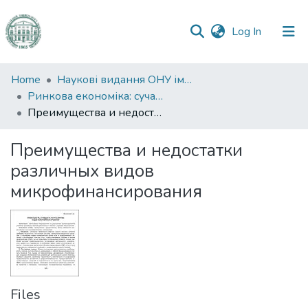
(current)
Log In
Communities
Home
Наукові видання ОНУ імені І. І. Мечникова
&
Ринкова економіка: сучасна теорія і практика управління
Collections
Преимущества и недостатки различных видов микрофинансирования
All of DSpace
Преимущества и недостатки
различных видов
Statistics
микрофинансирования
Files