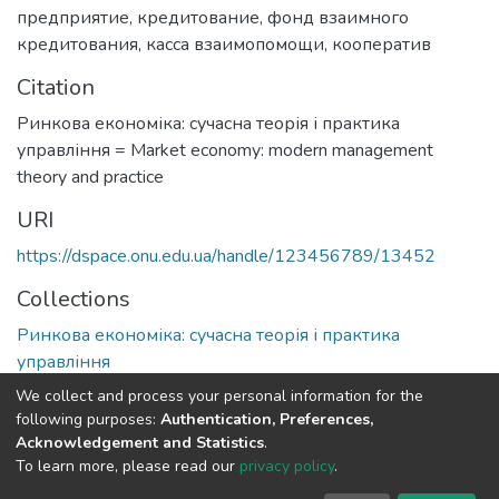
предприятие
,
кредитование
,
фонд взаимного
кредитования
,
касса взаимопомощи
,
кооператив
Citation
Ринкова економіка: сучасна теорія і практика
управління = Market economy: modern management
theory and practice
URI
https://dspace.onu.edu.ua/handle/123456789/13452
Collections
Ринкова економіка: сучасна теорія і практика
управління
We collect and process your personal information for the
Full item page
following purposes:
Authentication, Preferences,
Acknowledgement and Statistics
.
To learn more, please read our
privacy policy
.
DSpace software
copyright © 2009-2026
LYRASIS