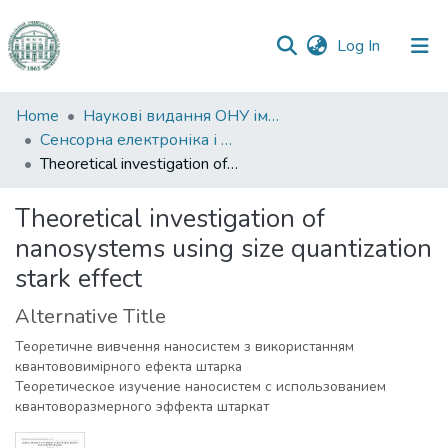
(current)
Log In
Communities
Home
Наукові видання ОНУ імені І. І. Мечникова
&
Сенсорна електроніка і мікросистемні технології
Collections
Theoretical investigation of nanosystems using size quantization stark effect
All of DSpace
Theoretical investigation of
nanosystems using size quantization
Statistics
stark effect
Alternative Title
Теоретичне вивчення наносистем з використанням
квантововимірного ефекта штарка
Теоретическое изучение наносистем с использованием
квантоворазмерного эффекта штаркат