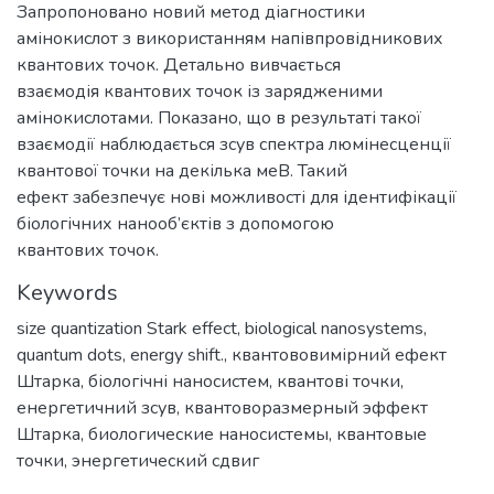
Запропоновано новий метод діагностики
амінокислот з використанням напівпровідникових
квантових точок. Детально вивчається
взаємодія квантових точок із зарядженими
амінокислотами. Показано, що в результаті такої
взаємодії наблюдається зсув спектра люмінесценції
квантової точки на декілька меВ. Такий
ефект забезпечує нові можливості для ідентифікації
біологічних нанооб’єктів з допомогою
квантових точок.
Keywords
size quantization Stark effect
,
biological nanosystems
,
quantum dots
,
energy shift.
,
квантововимірний ефект
Штарка
,
біологічні наносистем
,
квантові точки
,
енергетичний зсув
,
квантоворазмерный эффект
Штарка
,
биологические наносистемы
,
квантовые
точки
,
энергетический сдвиг