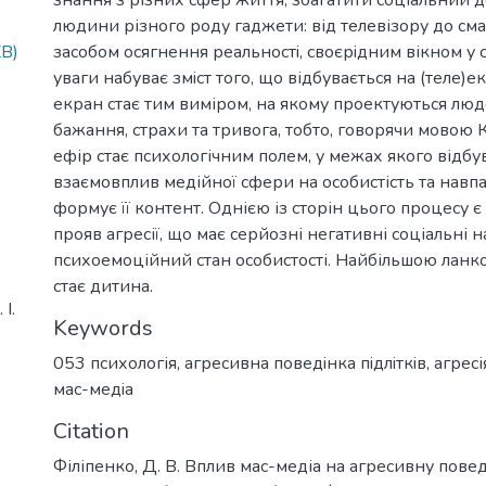
людини різного роду гаджети: від телевізору до см
KB)
засобом осягнення реальностi, своєрiдним вікном у свi
уваги набуває змiст того, що відбувається на (теле)ек
екран стає тим виміром, на якому проектуються людс
бажання, страхи та тривога, тобто, говорячи мовою К
ефір стає психологічним полем, у межах якого відбу
взаємовплив медійної сфери на особистість та навпа
формує її контент. Однією із сторін цього процесу є
прояв агресії, що має серйозні негативні соціальні н
психоемоційний стан особистості. Найбільшою ланк
стає дитина.
І.
Keywords
053 психологія
,
агресивна поведiнка пiдлiткiв
,
агресі
мас-медiа
Citation
Філіпенко, Д. В. Вплив мас-медіа на агресивну поведі