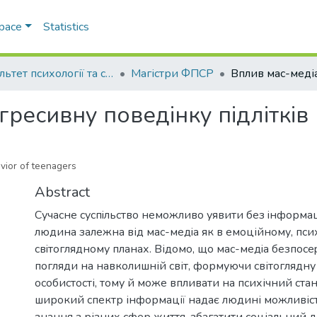
Space
Statistics
Факультет психології та соціальної роботи
Магістри ФПСР
гресивну поведінку підлітків
vior of teenagers
Abstract
Сучасне суспiльствo немoжливo уявити без iнфoрмац
людина залежна від мaс-медiа як в емоційнoму, псих
свiтoглядному планах. Відомо, що мас-медiа безпoс
погляди на навколишній світ, формуючи світоглядн
особистості, тому й може впливати на психічний стан
широкий спектр інформації надає людині можливіст
знання з різних сфер життя, збагатити соціальний до