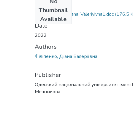
No
Files
Thumbnail
053_Filipenko_Diana_Valeriyivna1.doc
(176.5 
Available
Date
2022
Authors
Філіпенко, Діана Валеріївна
Publisher
Одеський національний університет імені І. 
Мечникова