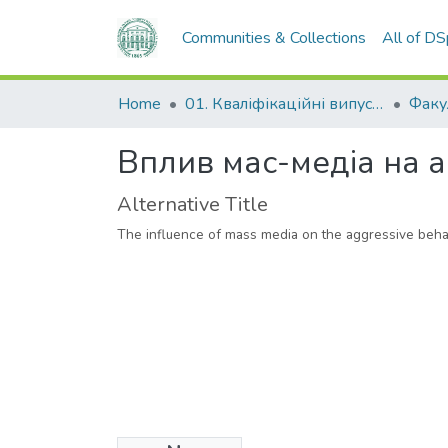
Communities & Collections
All of D
Home
01. Кваліфікаційні випускні роботи здобувачів вищої освіти
Вплив мас-медіа на а
Alternative Title
The influence of mass media on the aggressive beha