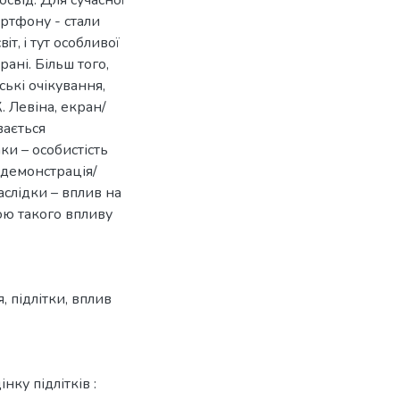
артфону - стали
т, i тут особливої
рані. Більш того,
ькі очікування,
. Левіна, екран/
вається
ки – особистість
 демонстрація/
аслідки – вплив на
ою такого впливу
я
,
підлітки
,
вплив
нку підлітків :