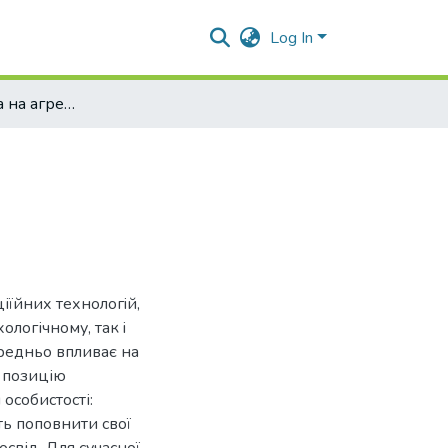
Log In
Вплив мас-медіа на агресивну поведінку підлітків
іїйних технoлoгiй,
ологічнoму, так i
еpедньо впливає на
у позицію
 особистості:
ь поповнити свої
свід. Для сучасної