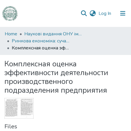
(current)
Log In
Communities
Home
Наукові видання ОНУ імені І. І. Мечникова
&
Ринкова економіка: сучасна теорія і практика управління
Collections
Комплексная оценка эффективности деятельности производственного подразделения предприятия
All of DSpace
Комплексная оценка
эффективности деятельности
Statistics
производственного
подразделения предприятия
Files