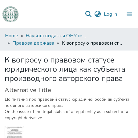
(current)
Log In
Communities
Home
Наукові видання ОНУ імені І. І. Мечникова
&
Правова держава
К вопросу о правовом статусе юридического лица как субъекта производного авторского права
Collections
К вопросу о правовом статусе
All of DSpace
юридического лица как субъекта
производного авторского права
Statistics
Alternative Title
До питання про правовий статус юридичної особи як суб’єкта
похідного авторського права
On the issue of the legal status of a legal entity as a subject of a
copyright derivative