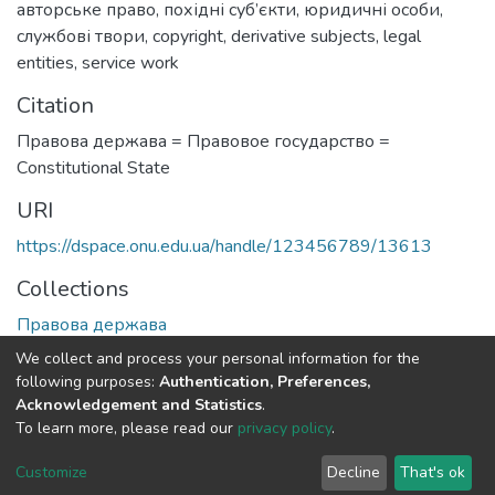
авторське право
,
похідні суб’єкти
,
юридичні особи
,
службові твори
,
copyright
,
derivative subjects
,
legal
entities
,
service work
Citation
Правова держава = Правовое государство =
Сonstitutional State
URI
https://dspace.onu.edu.ua/handle/123456789/13613
Collections
Правова держава
We collect and process your personal information for the
Full item page
following purposes:
Authentication, Preferences,
Acknowledgement and Statistics
.
To learn more, please read our
privacy policy
.
DSpace software
copyright © 2009-2026
LYRASIS
Cookie
Privacy
End User
Send
Customize
Decline
That's ok
settings
policy
Agreement
Feedback