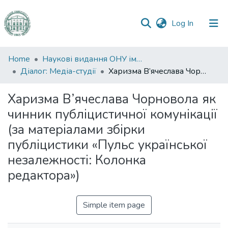
(current)
Log In
Communities
Home
Наукові видання ОНУ імені І. І. Мечникова
&
Діалог: Медіа-студії
Харизма В’ячеслава Чорновола як чинник публіцистичної комунікації (за матеріалами збірки публіцистики «Пульс української незалежності: Колонка редактора»)
Collections
Харизма В’ячеслава Чорновола як
All of DSpace
чинник публіцистичної комунікації
(за матеріалами збірки
Statistics
публіцистики «Пульс української
незалежності: Колонка
редактора»)
Simple item page