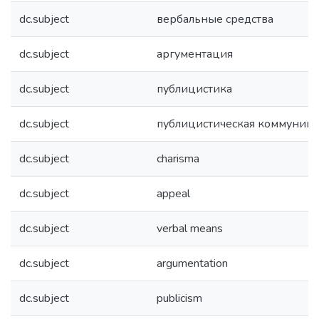
dc.subject
вербальные средства
dc.subject
аргументация
dc.subject
публицистика
dc.subject
публицистическая коммуник
dc.subject
charisma
dc.subject
appeal
dc.subject
verbal means
dc.subject
argumentation
dc.subject
publicism