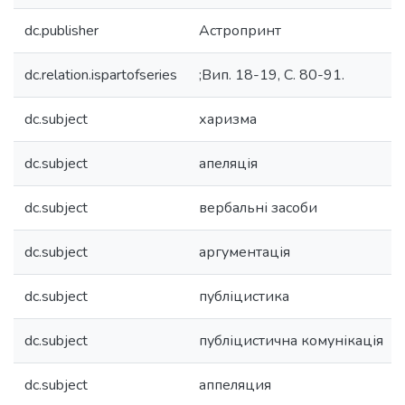
dc.publisher
Астропринт
dc.relation.ispartofseries
;Вип. 18-19, С. 80-91.
dc.subject
харизма
dc.subject
апеляція
dc.subject
вербальні засоби
dc.subject
аргументація
dc.subject
публіцистика
dc.subject
публіцистична комунікація
dc.subject
аппеляция