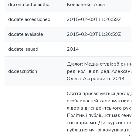
dc.contributor.author
Коваленко, Алла
dc.date.accessioned
2015-02-09T11:26:59Z
dc.date.available
2015-02-09T11:26:59Z
dc.date.issued
2014
Діалог: Медіа-студії: збірник
dc.description
ред. кол.: відп. ред. Александро
Одеса: Астропринт, 2014.
Стаття присвячується дослід
особливостей харизматики од
лідерів дисидентського руху 
Політик і публіцист має генуї
тип харизми. Дискурсивні ха
публіцистичної комунікації В