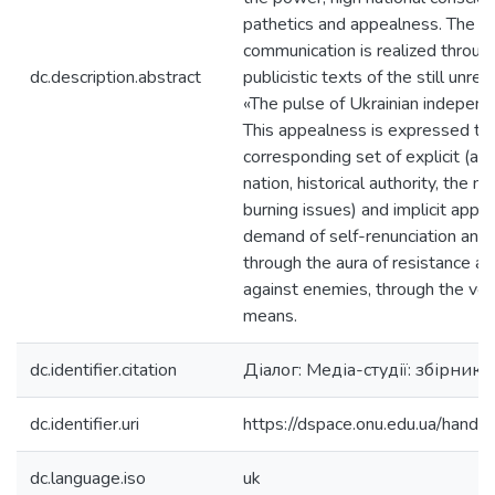
pathetics and appealness. The mo
communication is realized throug
dc.description.abstract
publicistic texts of the still unre
«The pulse of Ukrainian independe
This appealness is expressed th
corresponding set of explicit (ap
nation, historical authority, the mo
burning issues) and implicit appe
demand of self-renunciation and s
through the aura of resistance a
against enemies, through the ver
means.
dc.identifier.citation
Діалог: Медіа-студії: збірник
dc.identifier.uri
https://dspace.onu.edu.ua/han
dc.language.iso
uk