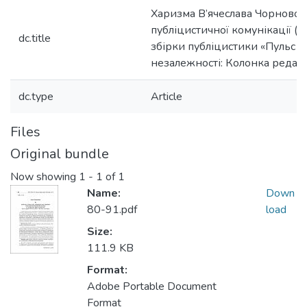
Харизма В’ячеслава Чорновол
публіцистичної комунікації (з
dc.title
збірки публіцистики «Пульс у
незалежності: Колонка редак
dc.type
Article
Files
Original bundle
Now showing
1 - 1 of 1
Name:
Down
80-91.pdf
load
Size:
111.9 KB
Format:
Adobe Portable Document
Format