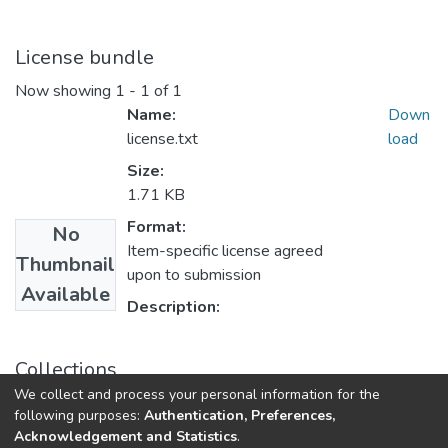
License bundle
Now showing
1 - 1 of 1
Name:
Down
license.txt
load
Size:
1.71 KB
Format:
No
Item-specific license agreed
Thumbnail
upon to submission
Available
Description:
Collections
We collect and process your personal information for the
Діалог: Медіа-студії
following purposes:
Authentication, Preferences,
Acknowledgement and Statistics
.