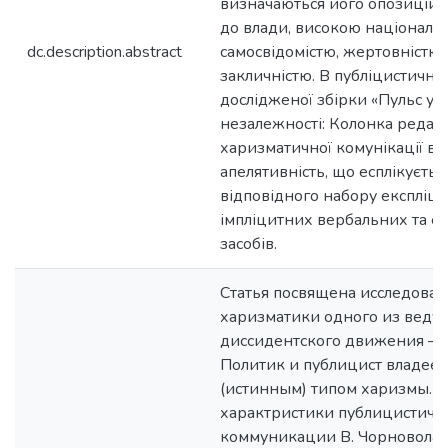
визначаються його опозицій
до влади, високою націонал
dc.description.abstract
самосвідомістю, жертовністю,
закличністю. В публіцистични
дослідженої збірки «Пульс ук
незалежності: Колонка редак
харизматичної комунікації ві
апелятивність, що есплікуєть
відповідного набору експліци
імпліцитних вербальних та е
засобів.
Статья посвящена исследова
харизматики одного из веду
диссидентского движения — 
Политик и публицист владее
(истинным) типом харизмы. 
характристики публицистиче
коммуникации В. Чорновола 