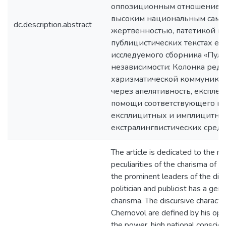
оппозиционным отношением к
высоким национальным само
dc.description.abstract
жертвенностью, патетикой и
публицистических текстах ещ
исследуемого сборника «Пуль
независимости: Колонка реда
харизматической коммуника
через апелятивность, експле
помощи соответствующего н
експлицитных и имплицитны
екстралингвистических средс
The article is dedicated to the re
peculiarities of the charisma of V
the prominent leaders of the di
politician and publicist has a genu
charisma. The discursive character
Chernovol are defined by his oppo
the power, high national conscious