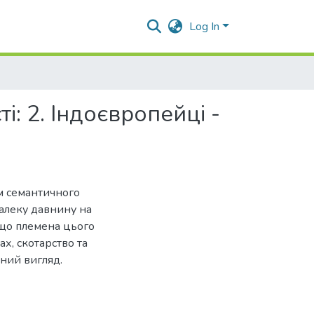
Log In
: 2. Індоєвропейці -
м семантичного
далеку давнину на
, що племена цього
х, скотарство та
ний вигляд.