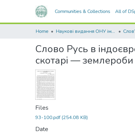
Communities & Collections
All of D
Home
Наукові видання ОНУ імені І. І. Мечникова
Слов
Слово Русь в індоєвр
скотарі — землероби
Files
93-100.pdf
(254.08 KB)
Date