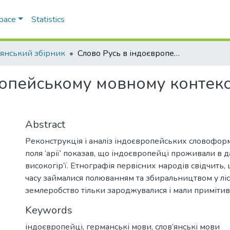
Space
Statistics
’янський збірник
Слово Русь в індоєвропейському мовному контексті: 2. Індоєвропейці - скотарі — землероби
опейському мовному контексті
Abstract
Реконструкція і аналіз індоєвропейських словофор
поля ‘арії’ показав, що індоєвропейці проживали в 
високогір’ї. Етнографія первісних народів свідчить
часу займалися полюванням та збиральництвом у ліса
землеробство тільки зароджувалися і мали примітив
Keywords
індоєвропейці
,
германські мови
,
слов’янські мови