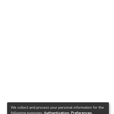
We collect and process your personal information for the
following purposes:
Authentication, Preferences,