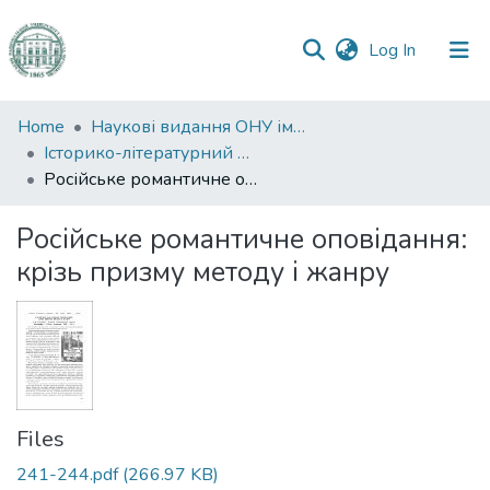
(current)
Log In
Communities
Home
Наукові видання ОНУ імені І. І. Мечникова
&
Історико-літературний журнал
Collections
Російське романтичне оповідання: крізь призму методу і жанру
All of DSpace
Російське романтичне оповідання:
крізь призму методу і жанру
Statistics
Files
241-244.pdf
(266.97 KB)