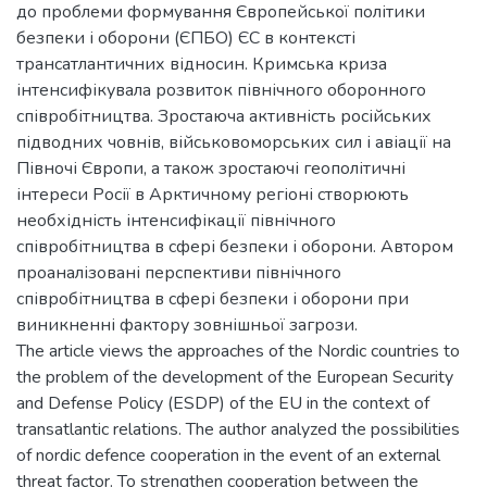
до проблеми формування Європейської політики
безпеки і оборони (ЄПБО) ЄС в контексті
трансатлантичних відносин. Кримська криза
інтенсифікувала розвиток північного оборонного
співробітництва. Зростаюча активність російських
підводних човнів, військовоморських сил і авіації на
Півночі Європи, а також зростаючі геополітичні
інтереси Росії в Арктичному регіоні створюють
необхідність інтенсифікації північного
співробітництва в сфері безпеки і оборони. Автором
проаналізовані перспективи північного
співробітництва в сфері безпеки і оборони при
виникненні фактору зовнішньої загрози.
The article views the approaches of the Nordic countries to
the problem of the development of the European Security
and Defense Policy (ESDP) of the EU in the context of
transatlantic relations. The author analyzed the possibilities
of nordic defence cooperation in the event of an external
threat factor. To strengthen cooperation between the