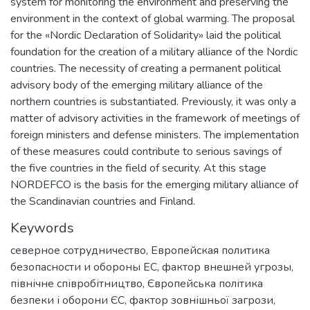
system for monitoring the environment and preserving the
environment in the context of global warming. The proposal
for the «Nordic Declaration of Solidarity» laid the political
foundation for the creation of a military alliance of the Nordic
countries. The necessity of creating a permanent political
advisory body of the emerging military alliance of the
northern countries is substantiated. Previously, it was only a
matter of advisory activities in the framework of meetings of
foreign ministers and defense ministers. The implementation
of these measures could contribute to serious savings of
the five countries in the field of security. At this stage
NORDEFCO is the basis for the emerging military alliance of
the Scandinavian countries and Finland.
Keywords
северное сотрудничество
,
Европейская политика
безопасности и обороны ЕС
,
фактор внешней угрозы
,
північне співробітництво
,
Європейська політика
безпеки і оборони ЄС
,
фактор зовнішньої загрози
,