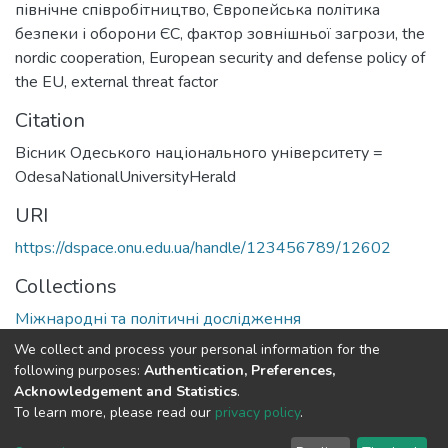
північне співробітництво
,
Європейська політика
безпеки і оборони ЄС
,
фактор зовнішньої загрози
,
the
nordic cooperation
,
European security and defense policy of
the EU
,
external threat factor
Citation
Вісник Одеського національного університету =
OdesaNationalUniversityHerald
URI
https://dspace.onu.edu.ua/handle/123456789/12602
Collections
Міжнародні та політичні дослідження
We collect and process your personal information for the
Full item page
following purposes:
Authentication, Preferences,
Acknowledgement and Statistics
.
To learn more, please read our
privacy policy
.
DSpace software
copyright © 2009-2026
LYRASIS
Cookie
Privacy
End User
Send