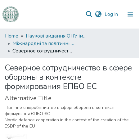
(current)
Log In
Communities
Home
Наукові видання ОНУ імені І. І. Мечникова
&
Міжнародні та політичні дослідження
Collections
Северное сотрудничество в сфере обороны в контексте формирования ЕПБО ЕС
All of DSpace
Северное сотрудничество в сфере
обороны в контексте
Statistics
формирования ЕПБО ЕС
Alternative Title
Північне співробітництво в сфері оборони в контексті
формування ЄПБО ЄС
Nordic defence cooperation in the context of the creation of the
ESDP of the EU