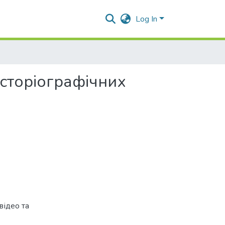
Log In
історіографічних
відео та