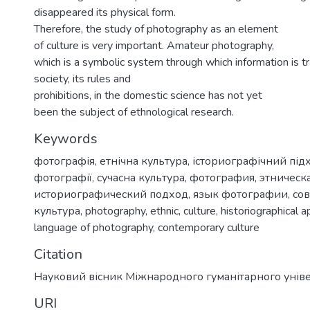
disappeared its physical form.
Therefore, the study of photography as an element
of culture is very important. Аmateur photography,
which is a symbolic system through which information is t
society, its rules and
prohibitions, in the domestic science has not yet
been the subject of ethnological research.
Keywords
фотографія
,
етнічна культура
,
істориографічний підх
фотографії
,
сучасна культура
,
фотография
,
этническ
историографический подход
,
язык фотографии
,
со
культура
,
photography
,
ethnic
,
culture
,
historiographical 
language of photography
,
contemporary culture
Citation
Науковий вісник Міжнародного гуманітарного унів
URI