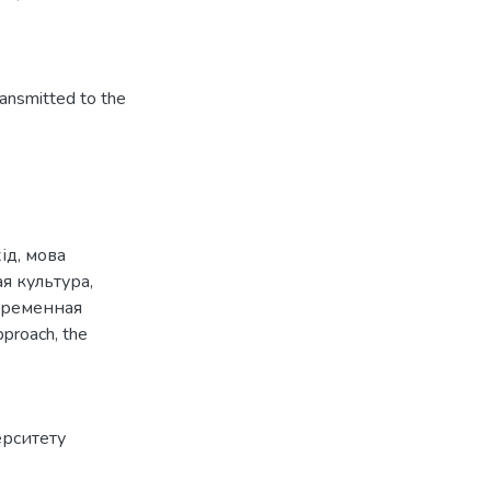
ransmitted to the
ід
,
мова
ая культура
,
временная
approach
,
the
ерситету