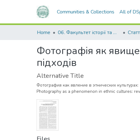
Communities & Collections
All of D
Home
06. Факультет історії та філософії
Статт
Фотографія як явище 
підходів
Alternative Title
Фотография как явление в этнических культурах
Photography as a phenomenon іn ethnіc cultures: rev
Files