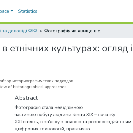
Space
Statistics
і та доповіді ФІФ
Фотографія як явище в етнічних культурах: огляд історіографічних підходів
в етнічних культурах: огляд 
: обзор историографических подходов
іew of hіstorіographіcal approaches
Abstract
Фотографія стала невід’ємною
частиною побуту людини кінця XIX – початку
XXI століть, в зв’язку з появою та розповсюдженням 
цифрових технологій, практично