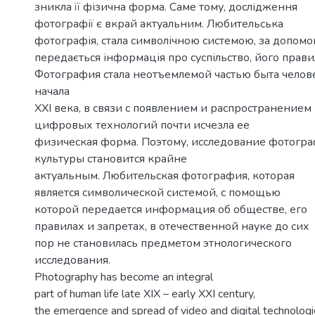
зникла її фізична форма. Саме тому, дослідження
фотографії є вкрай актуальним. Любительська
фотографія, стала символічною системою, за допомо
передається інформація про суспільство, його прави
Фотография стала неотъемлемой частью быта челове
начала
XXI века, в связи с появлением и распространением
цифровых технологий почти исчезла ее
физическая форма. Поэтому, исследование фотогра
культуры становится крайне
актуальным. Любительская фотография, которая
является символической системой, с помощью
которой передается информация об обществе, его
правилах и запретах, в отечественной науке до сих
пор не становилась предметом этнологического
исследования.
Photography has become an integral
part of human life late XIX – early XXI century,
the emergence and spread of video and digital technologi