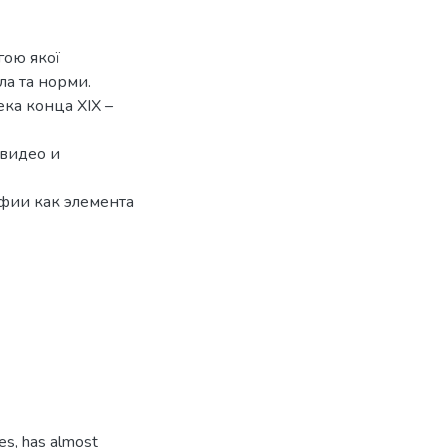
гою якої
ла та норми.
ка конца XIX –
 видео и
фии как элемента
es, has almost