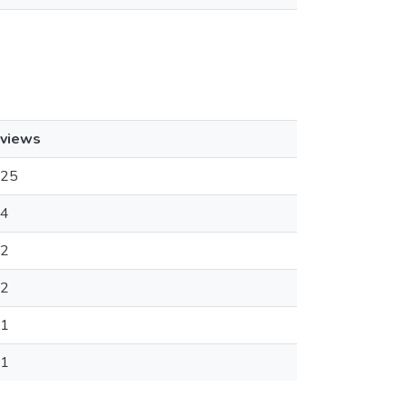
views
25
4
2
2
1
1