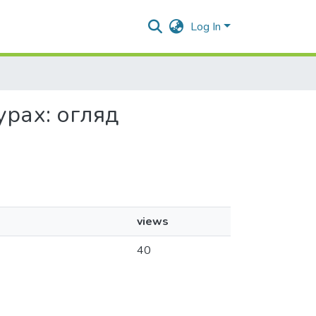
Log In
турах: огляд
views
40