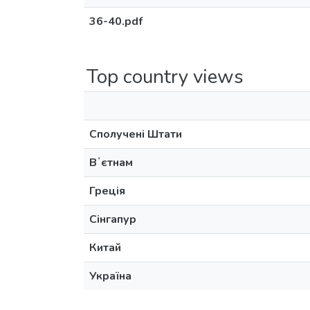
36-40.pdf
Top country views
Сполучені Штати
Вʼєтнам
Греція
Сінгапур
Китай
Україна