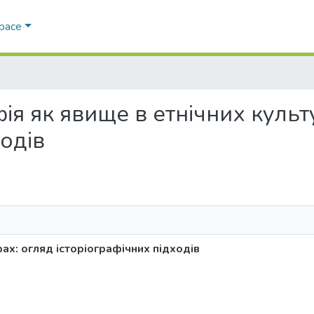
Space
афія як явище в етнічних куль
ходів
ах: огляд історіографічних підходів