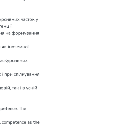
урсивних часток у
енції.
ння на формування
 як іноземної.
дискурсивних
 і при спілкування
ій, так і в усній
mpetence. The
al competence as the