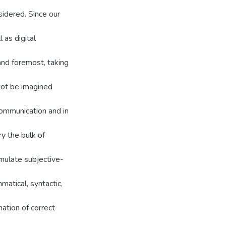
idered. Since our
 as digital
 and foremost, taking
not be imagined
communication and in
y the bulk of
mulate subjective-
matical, syntactic,
ation of correct