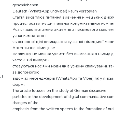
geschriebenen
Deutsch (WhatsApp undViber) kaum vorstellen.
Стаття висвітлює питання вивчення німецьких диск
процесі розвитку дигітальної комунікативної компет
Розглядаються зміни акцентів з письмового мовле
усної компетенції
як основної цілі викладання сучасної німецької мови
Автентичне німецьке
мовлення не можна уявити без вживання в ньому 
часток, які викори-
стовуються носіями мови як в усному спілкуванні, так
за допомогою
І.
відомих месенджерів (WhatsApp та Viber) як у письмов
формі.
The article focuses on the study of German discursive
particles in the development of digital communicative co
changes of the
emphasis from the written speech to the formation of or