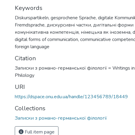
Keywords
Diskurspartikeln
,
gesprochene Sprache
,
digitale Kommuni
Fremdsprache
,
дискурсивні частки
,
дигітальні форми 
комунікативна компетенція
,
німецька як іноземна
,
d
digital forms of communication
,
communicative competen
foreign language
Citation
Записки з романо-германської філології = Writings i
Philology
URI
https://dspace.onu.edu.ua/handle/123456789/18449
Collections
Записки з романо-германської філології
Full item page