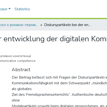
Space
Statistics
Записки з романо-германської філології
Diskurspartikeln bei der entwicklung der digitalen Kommunikationsfähigkeit
er entwicklung der digitalen Kom
кативної компетенції
communicative competence
Abstract
Der Beitrag befasst sich mit Fragen der Diskurspartikeln 
Kommunikationsfähigkeit mit dem Schwerpunkt „mündlic
als globales
Ziel des Fremdsprachenunterrichts“. Authentische deutsch
ohne
Modalpartikeln sowohl beim digitalen gesprochenen, als a