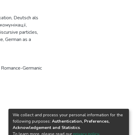
kation
,
Deutsch als
комунікації
,
iscursive particles
,
ce
,
German as a
n Romance-Germanic
We collect and process your personal information for the
following purposes:
Authentication, Preferences,
Acknowledgement and Statistics
.
To learn more, please read our
privacy policy
.