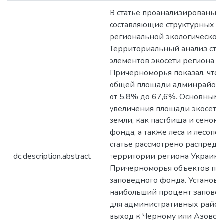
В статье проанализированы 
составляющие структурных э
региональной экологической 
Территориальный анализ стр
элементов экосети региона У
Причерноморья показал, что 
общей площади админрайона
от 5,8% до 67,6%. Основным 
увеличения площади экосети 
земли, как пастбища и сеноко
фонда, а также леса и лесопо
статье рассмотрено распреде
dc.description.abstract
территории региона Украинс
Причерноморья объектов пр
заповедного фонда. Установле
наибольший процент заповед
для административных райо
выход к Черному или Азовск