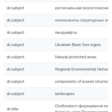
dc.subject
региональная экологическая 
dc.subject
компоненты структурных эле
dc.subject
ландшафты
dc.subject
Ukrainian Black Sea region
dc.subject
Natural protected areas
dc.subject
Regional Environmental Networ
dc.subject
components of econet structura
dc.subject
landscapes
Особливості формування еко
dc.title