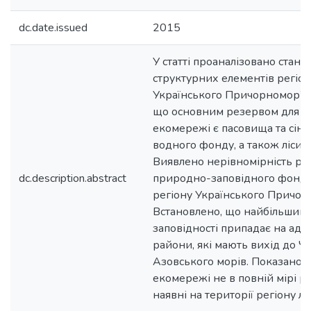
dc.date.issued
2015
У статті проаналізовано стан 
структурних елементів регіо
Українського Причорномор’я 
що основним резервом для з
екомережі є пасовища та сінож
водного фонду, а також ліси т
Виявлено нерівномірність роз
dc.description.abstract
природно-заповідного фонду 
регіону Українського Причор
Встановлено, що найбільший 
заповідності припадає на адм
райони, які мають вихід до Ч
Азовського морів. Показано, 
екомережі не в повній мірі р
наявні на території регіону 