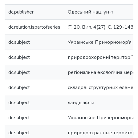
dc.publisher
Одеський нац. ун-т
dc.relation.ispartofseries
;Т. 20, Вип. 4(27); С. 129-143.
dc.subject
Українське Причорномор’я
dc.subject
природоохоронні території
dc.subject
регіональна екологічна мере
dc.subject
складові структурних елемен
dc.subject
ландшафти
dc.subject
Украинское Причерноморье
dc.subject
природоохранные территор