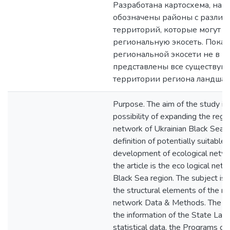
Разработана картосхема, на 
обозначены районы с различ
территорий, которые могут б
региональную экосеть. Показа
региональной экосети не в п
представлены все существую
территории региона ландшаф
Purpose. The aim of the study is 
possibility of expanding the regi
network of Ukrainian Black Sea r
definition of potentially suitable 
development of ecological netwo
the article is the eco logical net
Black Sea region. The subject is
the structural elements of the re
network Data & Methods. The basis
the information of the State La
statistical data, the Programs o