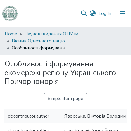
(current)
Log In
Communities
Home
Наукові видання ОНУ імені І. І. Мечникова
&
Вісник Одеського національного університету. Географічні та геологічні науки
Collections
Особливості формування екомережі регіону Українського Причорномор’я
All of DSpace
Особливості формування
екомережі регіону Українського
Statistics
Причорномор’я
Simple item page
dc.contributor.author
Яворська, Вікторія Володими
dc.contributor.author
Сич, Віталій Андрійович