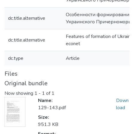
Українського Причорномор’я
Особенности формирования э
dc.title.alternative
Украинского Причерноморья
Features of formation of Ukraini
dc.title.alternative
econet
dc.type
Article
Files
Original bundle
Now showing
1 - 1 of 1
Name:
Down
129-143.pdf
load
Size:
951.3 KB