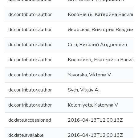
dc.contributor.author
Коломієць, Катерина Василів
dc.contributor.author
Яворская, Виктория Владими
dc.contributor.author
Сыч, Виталий Андреевич
dc.contributor.author
Коломиец, Екатерина Василь
dc.contributor.author
Yavorska, Viktoriia V.
dc.contributor.author
Sych, Vitaliy A.
dc.contributor.author
Kolomiyets, Kateryna V.
dc.date.accessioned
2016-04-13T12:00:13Z
dc.date.available
2016-04-13T12:00:13Z