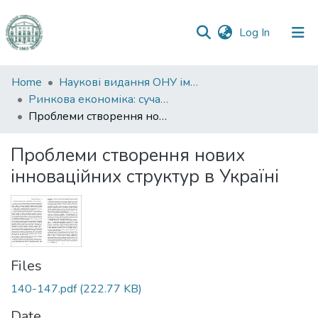
(current)
Log In
Communities
Home
Наукові видання ОНУ імені І. І. Мечникова
&
Ринкова економіка: сучасна теорія і практика управління
Collections
Проблеми створення нових інноваційних структур в Україні
All of DSpace
Проблеми створення нових
інноваційних структур в Україні
Statistics
Files
140-147.pdf
(222.77 KB)
Date