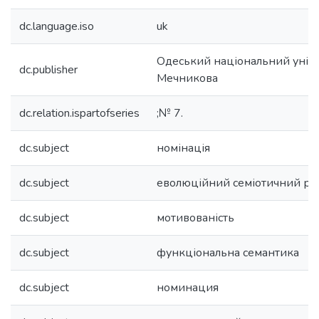
dc.language.iso
uk
Одеський національний універс
dc.publisher
Мечникова
dc.relation.ispartofseries
;№ 7.
dc.subject
номінація
dc.subject
еволюційний семіотичний ря
dc.subject
мотивованість
dc.subject
функціональна семантика
dc.subject
номинация