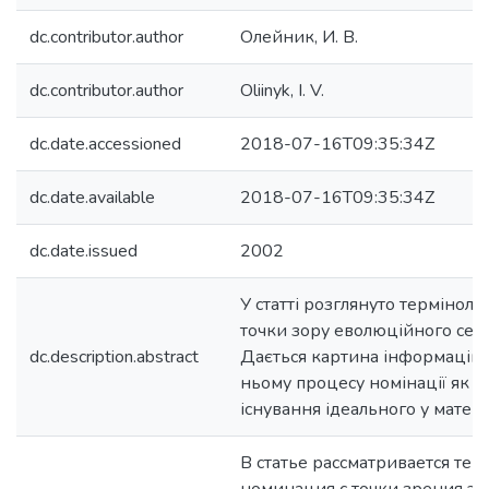
dc.contributor.author
Олейник, И. В.
dc.contributor.author
Oliinyk, I. V.
dc.date.accessioned
2018-07-16T09:35:34Z
dc.date.available
2018-07-16T09:35:34Z
dc.date.issued
2002
У статті розглянуто терміноло
точки зору еволюційного сем
dc.description.abstract
Дається картина інформаційног
ньому процесу номінації як од
існування ідеального у матері
В статье рассматривается те