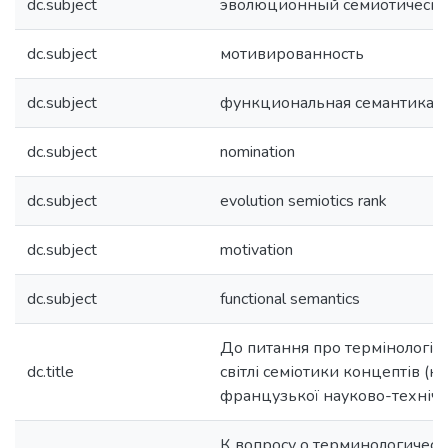
dc.subject
эволюционный семиотически
dc.subject
мотивированность
dc.subject
функциональная семантика
dc.subject
nomination
dc.subject
evolution semiotics rank
dc.subject
motivation
dc.subject
functional semantics
До питання про термінологіч
dc.title
світлі семіотики концептів (на
французької науково-технічно
К вопросу о терминологичес