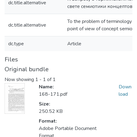
dc.title.alternative
свете семиотики концептов
То the problem of terminology n
dc.title.alternative
point of view of concept semioti
dc.type
Article
Files
Original bundle
Now showing
1 - 1 of 1
Name:
Down
168-171.pdf
load
Size:
250.52 KB
Format:
Adobe Portable Document
Format