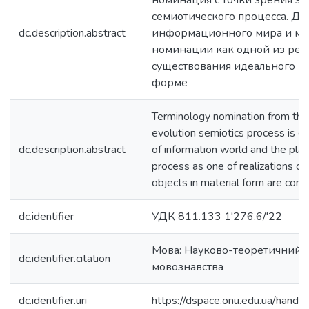
номинация с точки зрения э
семиотического процесса. Да
dc.description.abstract
информационного мира и мес
номинации как одной из реа
существования идеального в
форме
Terminology nomination from the 
evolution semiotics process is c
dc.description.abstract
of information world and the pla
process as one of realizations of
objects in material form are cons
dc.identifier
УДК 811.133 1'276.6/'22
Мова: Науково-теоретичний ч
dc.identifier.citation
мовознавства
dc.identifier.uri
https://dspace.onu.edu.ua/han