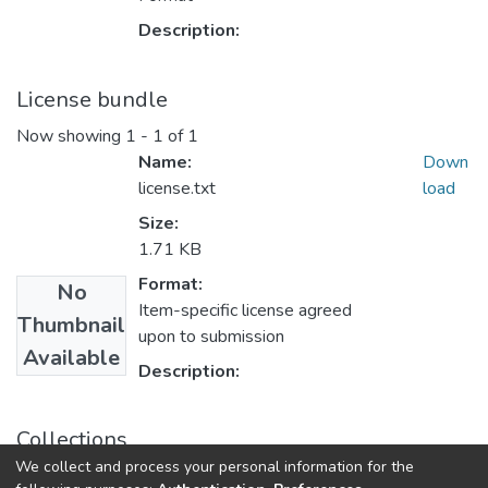
Description:
License bundle
Now showing
1 - 1 of 1
Name:
Down
license.txt
load
Size:
1.71 KB
Format:
No
Item-specific license agreed
Thumbnail
upon to submission
Available
Description:
Collections
We collect and process your personal information for the
Мова