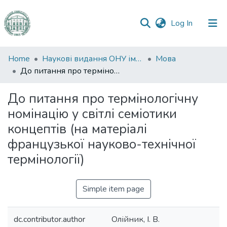
(current)
Log In
Communities
Home
Наукові видання ОНУ імені І. І. Мечникова
Мова
&
До питання про термінологічну номінацію у світлі семіотики концептів (на матеріалі французької науково-технічної термінології)
Collections
До питання про термінологічну
All of DSpace
номінацію у світлі семіотики
концептів (на матеріалі
Statistics
французької науково-технічної
термінології)
Simple item page
dc.contributor.author
Олійник, І. В.