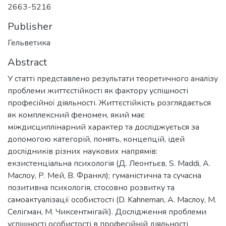
2663-5216
Publisher
Гельветика
Abstract
У статті представлено результати теоретичного аналізу
проблеми життєстійкості як фактору успішності
професійної діяльності. Життєстійкість розглядається
як комплексний феномен, який має
міждисциплінарний характер та досліджується за
допомогою категорій, понять, концепцій, ідей
дослідників різних наукових напрямів:
екзистенціальна психологія (Д. Леонтьєв, S. Maddi, А.
Маслоу, Р. Мей, В. Франкл); гуманістична та сучасна
позитивна психологія, стосовно розвитку та
самоактуалізації особистості (D. Kahneman, А. Маслоу, М.
Селігман, М. Чиксентмігайї). Дослідження проблеми
успішності особистості в професійній діяльності