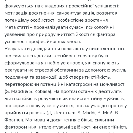
фокусуються на складових професійної успішності:
мотивація досягнення, самоактуалізація, розвиток
потенціалу особистості, особистісне зростання.
Мета статті – проаналізувати сучасні психологічні
уявлення про природу життєстійкості як фактора
успішності професійної діяльності.
Результати дослідження полягають у висвітленні того,
що схильність до життєстійкості спочатку була
сформульована як набір установок, які спонукають
реагувати на стресові обставини за допомогою зусиль
подолання та взаємодії, щоб створити стійкість,
перетворюючи потенційні катастрофи на можливості
(S. Maddi & S. Kobasa). На протязі останніх десятиліть
життєстійкість розуміють як екзистенційну мужність,
що сприяє пошуку сенсу життя, що залучає до процесу
прийняття рішень (Д. Леонтьєв, S. Maddi, Р. Мей, В.
Франкл). Мотивація досягнення є більш сильним
фактором ніж інтелектуальні здібності чи енергійність