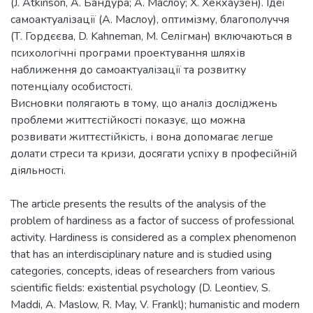
(J. Atkinson, А. Бандура; А. Маслоу; Х. Хекхаузен). Ідеї
самоактуалізації (А. Маслоу), оптимізму, благополуччя
(Т. Гордєєва, D. Kahneman, М. Селігман) включаються в
психологічні програми проектування шляхів
наближення до самоактуалізації та розвитку
потенціалу особистості.
Висновки полягають в тому, що аналіз досліджень
проблеми життєстійкості показує, що можна
розвивати життєстійкість, і вона допомагає легше
долати стреси та кризи, досягати успіху в професійній
The article presents the results of the analysis of the
problem of hardiness as a factor of success of professional
activity. Hardiness is considered as a complex phenomenon
that has an interdisciplinary nature and is studied using
categories, concepts, ideas of researchers from various
scientific fields: existential psychology (D. Leontiev, S.
Maddi, A. Maslow, R. May, V. Frankl); humanistic and modern