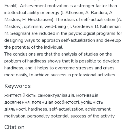
Frankl). Achievement motivation is a stronger factor than
intellectual ability or energy (J. Atkinson, A. Bandura, A.
Maslow, H. Heckhausen). The ideas of self-actualization (A.
Maslow), optimism, well-being (T. Gordeeva, D. Kahneman,
M. Seligman) are included in the psychological programs for
designing ways to approach self-actualization and develop
the potential of the individual.
The conclusions are that the analysis of studies on the
problem of hardiness shows that it is possible to develop
hardiness, and it helps to overcome stresses and crises
more easily, to achieve success in professional activities.
Keywords
життєстійкість
,
самоактуалізація
,
мотивація
досягнення
,
потенціал особистості
,
успішність
діяльності
,
hardiness
,
self-actualization
,
achievement
motivation
,
personality potential
,
success of the activity
Citation