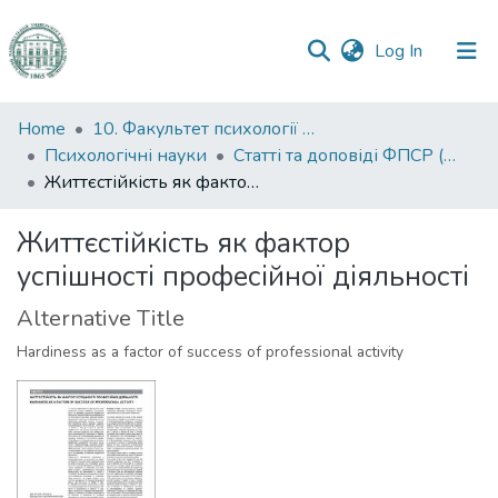
(current)
Log In
Communities
Home
10. Факультет психології та соціальної роботи
&
Психологічні науки
Статті та доповіді ФПСР (Психологічні науки)
Collections
Життєстійкість як фактор успішності професійної діяльності
All of DSpace
Життєстійкість як фактор
успішності професійної діяльності
Statistics
Alternative Title
Hardiness as a factor of success of professional activity