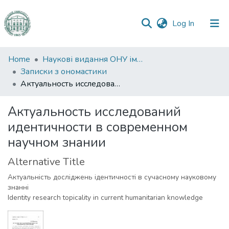
(current)
Log In
Communities
Home
Наукові видання ОНУ імені І. І. Мечникова
&
Записки з ономастики
Collections
Актуальность исследований идентичности в современном научном знании
All of DSpace
Актуальность исследований
идентичности в современном
Statistics
научном знании
Alternative Title
Актуальність досліджень ідентичності в сучасному науковому
знанні
Identity research topicality in current humanitarian knowledge