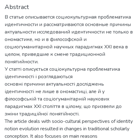
Abstract
В статье описывается социокультурная проблематика
идентичности и рассматриваются основные причины
актуальности исследований идентичности не только в
ономастике, но и в философской и
социогуманитарной научных парадигмах ХХІ века в
целом, приведшие к смене традиционной
понятийности.
У статті описується соціокультурна проблематика
ідентичності і розглядаються
основні причини актуальності досліджень
ідентичності не лише в ономастиці, але й у
філософській та соціогуманітарній наукових
парадигмах ХХІ століття в цілому, що призвели до
зміни традиційної понятійності.
The article deals with socio-cultural perspectives of identity
notion evolution resulted in changes in traditional scholarly
conception. It also focuses on main reasons