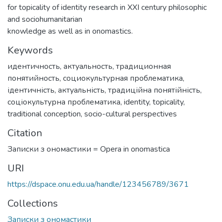
for topicality of identity research in XXI century philosophic
and sociohumanitarian
knowledge as well as in onomastics.
Keywords
идентичность
,
актуальность
,
традиционная
понятийность
,
социокультурная проблематика
,
ідентичність
,
актуальність
,
традиційна понятійність
,
соціокультурна проблематика
,
identity
,
topicality
,
traditional conception
,
socio-cultural perspectives
Citation
Записки з ономастики = Opera in onomastica
URI
https://dspace.onu.edu.ua/handle/123456789/3671
Collections
Записки з ономастики