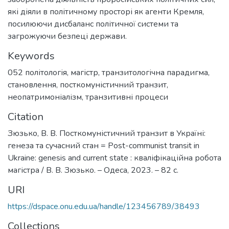
які діяли в політичному просторі як агенти Кремля,
посилюючи дисбаланс політичної системи та
загрожуючи безпеці держави.
Keywords
052 політологія
,
магістр
,
транзитологічна парадигма
,
становлення
,
посткомуністичний транзит
,
неопатримоніалізм
,
транзитивні процеси
Citation
Зюзько, В. В. Посткомуністичний транзит в Україні:
генеза та сучасний стан = Post-communist transit in
Ukraine: genesis and current state : кваліфікаційна робота
магістра / В. В. Зюзько. – Одеса, 2023. – 82 с.
URI
https://dspace.onu.edu.ua/handle/123456789/38493
Collections