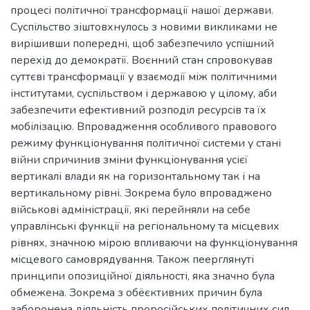
процесі політичної трансформації нашої держави.
Суспільство зіштовхнулось з новими викликами не
вирішивши попередні, щоб забезпечило успішний
перехід до демократії. Воєнний стан спровокував
суттєві трансформації у взаємодії між політичними
інститутами, суспільством і державою у цілому, аби
забезпечити ефективний розподіл ресурсів та їх
мобілізацію. Впровадження особливого правового
режиму функціонування політичної системи у стані
війни спричинив зміни функціонування усієї
вертикалі влади як на горизонтальному так і на
вертикальному рівні. Зокрема було впроваджено
військові адміністрації, які перейняли на себе
управлінські функції на регіональному та місцевих
рівнях, значною мірою впливаючи на функціонування
місцевого самоврядування. Також пеерглянуті
принципи опозиційної діяльності, яка значно була
обмежена. Зокрема з обёєктивних причин була
заборонена діяльність проросійських політичних сил,