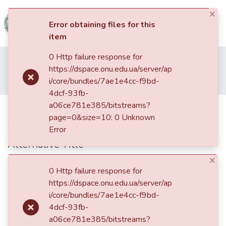
×
(current)
Log In
Error obtaining files for this
item
Communities
0 Http failure response for
Home
01. Кваліфікаційні випускні роботи здобувачів вищої освіти
&
https://dspace.onu.edu.ua/server/ap
Факультет міжнародних відносин, політології та соціології
Магістри ФМВПС
Collections
i/core/bundles/7ae1e4cc-f9bd-
Посткомуністичний транзит в Україні: генеза та сучасний стан
4dcf-93fb-
All of DSpace
a06ce781e385/bitstreams?
Посткомуністичний транзит в
page=0&size=10: 0 Unknown
Україні: генеза та сучасний стан
Statistics
Error
Alternative Title
Post-communist transit in Ukraine: genesis and current state
×
0 Http failure response for
https://dspace.onu.edu.ua/server/ap
i/core/bundles/7ae1e4cc-f9bd-
4dcf-93fb-
a06ce781e385/bitstreams?