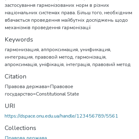
застосування гармонізованих норм в різних
національних системах права. Більш того, необхідним
вбачається проведення майбутніх досліджень щодо
механізмів проведення гармонізації
Keywords
гармонизация
,
аппроксимация
,
унификация
,
интеграция
,
правовой метод
,
гармонізація
,
апроксимація
,
уніфікація
,
інтеграція
,
правовий метод
Citation
Правова держава=Правовое
государство=Сonstitutional State
URI
https://dspace.onu.edu.ua/handle/123456789/5561
Collections
Правова держава