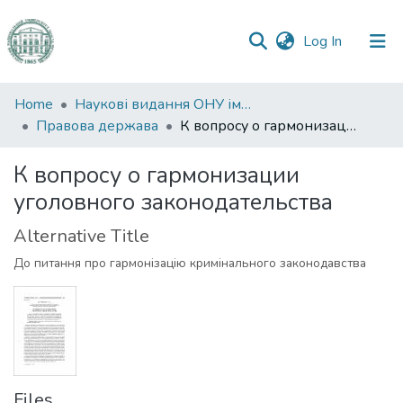
(current)
Log In
Communities
Home
Наукові видання ОНУ імені І. І. Мечникова
&
Правова держава
К вопросу о гармонизации уголовного законодательства
Collections
К вопросу о гармонизации
All of DSpace
уголовного законодательства
Statistics
Alternative Title
До питання про гармонізацію кримінального законодавства
Files