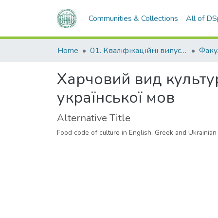
Communities & Collections
All of D
Home
01. Кваліфікаційні випускні роботи здобувачів вищої освіти
Харчовий вид культур
української мов
Alternative Title
Food code of culture in English, Greek and Ukrainia