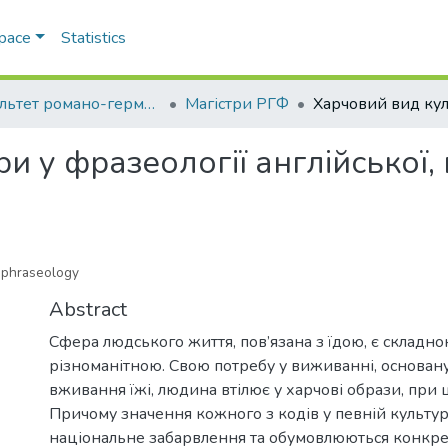
Space
Statistics
Факультет романо-германської філології
Магістри РГФ
и у фразеології англійської, 
n phraseology
Abstract
Сфера людського життя, пов’язана з їдою, є складно
різноманітною. Свою потребу у виживанні, основану
вживання їжі, людина втілює у харчові образи, при 
Причому значення кожного з кодів у певній культу
національне забарвлення та обумовлюються конкр