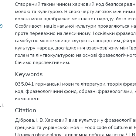
Створений таким чином харчовий код безпосереднь
мовою та культурою. В свою чергу зв'язок між ними
кожна мова відображає менталітет народу, його істо
89
Особливості національної культури проявляються на 
проте переважно на лексичному. І оскільки фразеол
самобутнє мовне явище слугують своєрідним джер
культуру народу, дослідження взаємозв’язку між їд
полем та лінгвокультурою на основі фразеологічно
бачимо перспективним.
Keywords
035.041 германські мови та літератури
,
теорія фразе
код
,
фразеологічний фонд
,
образні фразеологізми
,
компонент
І.
Citation
Діброва, І. В. Харчовий вид культури у фразеології а
грецької та української мов = Food code of culture in E
Ukrainian phraseology : дипломна робота магістра / І. В