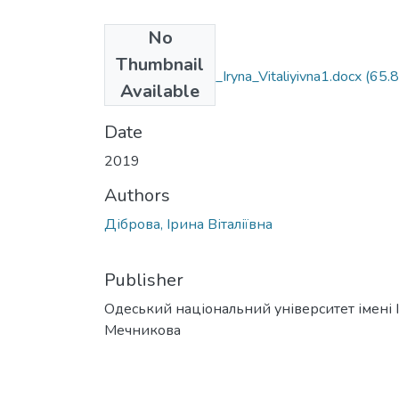
No
Files
Thumbnail
035.041_Dibrova_Iryna_Vitaliyivna1.docx
(65.
Available
KB)
Date
2019
Authors
Діброва, Ірина Віталіївна
Publisher
Одеський національний університет імені І. 
Мечникова