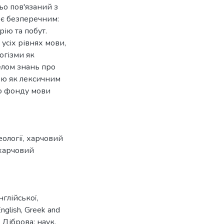
о пов'язаний з
 є безперечним:
рію та побут.
усіх рівнях мови,
огізми як
елом знань про
ою як лексичним
го фонду мови
ології
,
харчовий
харчовий
нглійської,
nglish, Greek and
. Діброва; наук.