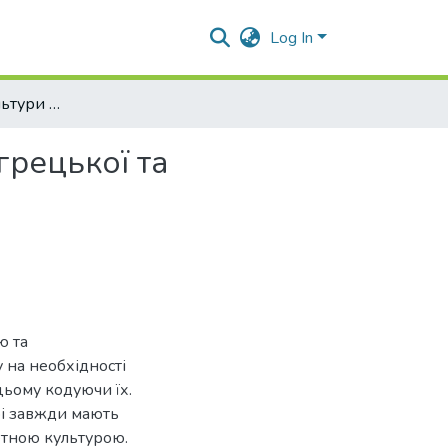
Log In
Харчовий вид культури у фразеології англійської, грецької та української мов
грецької та
ю та
 на необхідності
цьому кодуючи їх.
рі завжди мають
етною культурою.