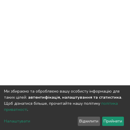
Ми збираємо та обробляємо вашу особисту інформацію для
таких цілей:
автентифікація, налаштування та статистика
.
Щоб дізнатися більше, прочитайте нашу політику
політика
приватності
.
DSpace software
copyright © 2009-2026
LYRASIS
Налаштувати
Відхилити
Прийняти
Cookie settings
Privacy policy
End User Agreement