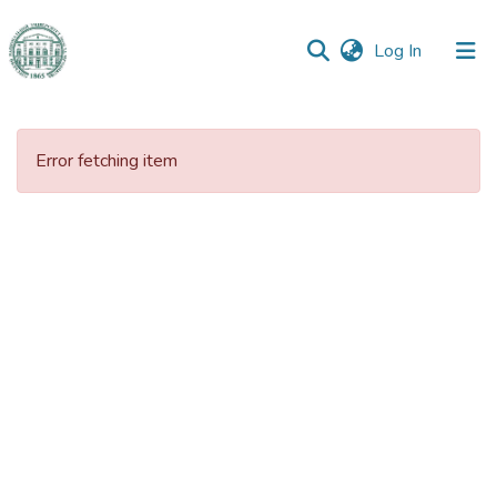
(current)
Log In
Communities
&
Error fetching item
Collections
All of DSpace