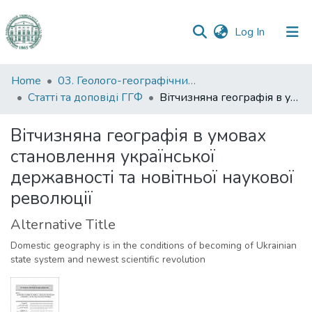
(current)
Log In
Communities
Home
03. Геолого-географічний факультет
&
Статті та доповіді ГГФ
Вітчизняна географія в умовах становлення української державності та новітньої наукової революції
Collections
Вітчизняна географія в умовах
All of DSpace
становлення української
державності та новітньої наукової
Statistics
революції
Alternative Title
Domestic geography is in the conditions of becoming of Ukrainian
state system and newest scientific revolution