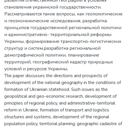
развития отечественной географии в условиях
становления украинской государственности.
Рассматриваются такие вопросы, как геополитические
и геоэкономические исследования, разработка
принципов государственной региональной политики
и административно- территориальной реформы
Украины, формирование транспортно-логистических
структур и систем,разработка региональной
демографической политики, планирование
территорий, географический кадастр природных
условий и ресурсов Украины.
The paper discusses the directions and prospects of
development of the national geography in the conditions of
formation of Ukrainian statehood. Such issues as the
geopolitical and geo-economic research, development of
principles of regional policy, and administrative-territorial
reform in Ukraine, formation of transport and logistics
structures and systems, development of the regional
population policy, territorial planning, geographic cadastre of