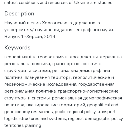
natural conditions and resources of Ukraine are studied.
Description
Науковий вісник Херсонського державного
університету/ наукове видання Географічні науки.-
Випуск 1.-Херсон, 2014
Keywords
геополітичні та геоекономічні дослідження
,
державна
регіональна політика
,
транспортно-логістичні
структури та системи
,
регіональна демографічна
політика
,
планування території
,
геополитические и
геоэкономические исследования
,
государственная
региональная политика
,
транспортно-логистические
структуры и системы
,
региональная демографическая
политика
,
планирование территорий
,
geopolitical and
geoeconomy researches
,
public regional policy
,
transport-
logistic structures and systems
,
regional demographic policy
,
territories planning