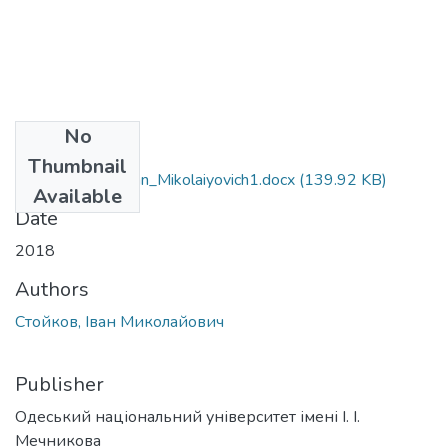
No
Files
Thumbnail
081_Stoiykov_Ivan_Mikolaiyovich1.docx
(139.92 KB)
Available
Date
2018
Authors
Стойков, Іван Миколайович
Publisher
Одеський національний університет імені І. І.
Мечникова