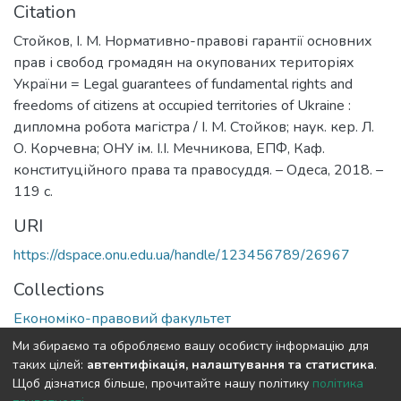
Citation
Стойков, І. М. Нормативно-правові гарантії основних
прав і свобод громадян на окупованих територіях
України = Legal guarantees of fundamental rights and
freedoms of citizens at occupied territories of Ukraine :
дипломна робота магістра / І. М. Стойков; наук. кер. Л.
О. Корчевна; ОНУ ім. І.І. Мечникова, ЕПФ, Каф.
конституційного права та правосуддя. – Одеса, 2018. –
119 с.
URI
https://dspace.onu.edu.ua/handle/123456789/26967
Collections
Економіко-правовий факультет
Ми збираємо та обробляємо вашу особисту інформацію для
Full item page
таких цілей:
автентифікація, налаштування та статистика
.
Щоб дізнатися більше, прочитайте нашу політику
політика