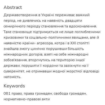
Abstract
Державотворення в Україні переживає важкий
період, не дивлячись на наявність двадцяти
семирічного періоду становлення та вдосконалення.
Таке становище підтримується не лише поглибленими
кризовими та соціально-політичними явищами, але й
наявністю країни- агресора, котра і в ХХІ столітті
знайшла змогу цинічно порушивши більшість
міжнародних догорів, взяті на себе міжнародні
зобов’язання, вторгнутись на територію іншої
держави, порушити її кордони та зазіхнути на її
суверенітет, не отримавши жодної жорсткої відповіді
натомість.
Keywords
081 право
,
права громадян
,
свобода громадян
,
нормативно–правові акти