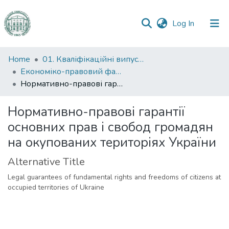
(current)
Log In
Communities
Home
01. Кваліфікаційні випускні роботи здобувачів вищої освіти
&
Економіко-правовий факультет
Collections
Нормативно-правові гарантії основних прав і свобод громадян на окупованих територіях України
All of DSpace
Нормативно-правові гарантії
основних прав і свобод громадян
Statistics
на окупованих територіях України
Alternative Title
Legal guarantees of fundamental rights and freedoms of citizens at
occupied territories of Ukraine