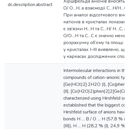
Хіршфельда аніонів вносять в
dc.description.abstract
О/ О…Н, а взаємодії C…H/Н…С
При аналізі відсоткового внес
катіонів в кристалах показан
є зв’язки H…Н та C…H/ Н…С, а
О/О…Н та С…С є значно меншим
розрахунку об’єму та площі 
у кристалах I–III виявлено, 
у каркасах досліджених сполу
Intermolecular interactions in the
compounds of cation-anionic typ
[Ge(HCit)2]·2H2O (I), [Co(phen
(II), [Co(H2O)2(phen)2]2[Ge(Cit)
characterized using Hirshfeld surf
established that the biggest cont
Hirshfeld surface of anions hav
bonds H … В / О … Н (57,8 % (I),
(III)), H … H (28,2 % (I), 24,9 % (I