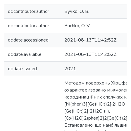
dc.contributor.author
Бучко, О. В.
dc.contributor.author
Buchko, O. V.
dc.date.accessioned
2021-08-13T11:42:52Z
dc.date.available
2021-08-13T11:42:52Z
dc.date.issued
2021
Методом поверхонь Хіршфел
охарактеризовано міжмолекул
координаційних сполуках кат
[Ni(phen)3][Ge(HCit)2]·2H2O (I)
[Ge(HCit)2]⋅2H2O (II),
[Co(H2O)2(phen)2]2[Ge(Cit)2]·4H
Встановлено, що найбільший 