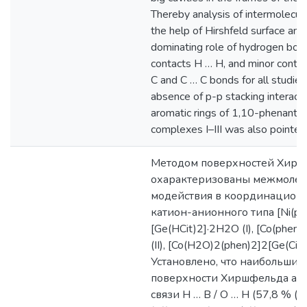
Thereby analysis of intermolecula
the help of Hirshfeld surface an
dominating role of hydrogen bon
contacts H … H, and minor contri
C and С … С bonds for all studi
absence of p-p stacking interac
aromatic rings of 1,10-phenanthro
complexes I–III was also pointed
Методом поверхностей Хир
охарактеризованы межмолек
модействия в координацион
катион-анионного типа [Ni(ph
[Ge(HCit)2]·2H2O (I), [Co(phen
(II), [Co(H2O)2(phen)2]2[Ge(Cit)2
Установлено, что наибольший
поверхности Хиршфельда ани
связи H … В / О … Н (57,8 % (I),