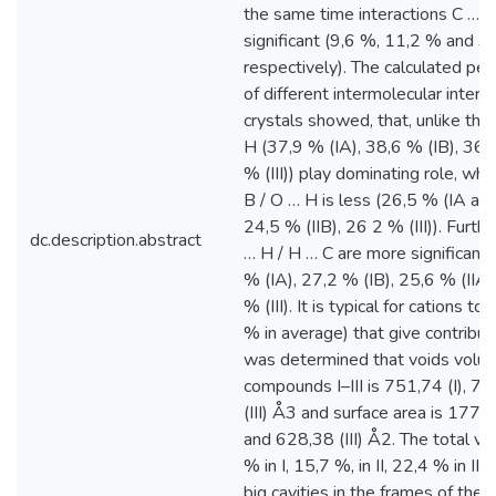
the same time interactions C … H
significant (9,6 %, 11,2 % and 3,2 %
respectively). The calculated per
of different intermolecular interac
crystals showed, that, unlike the
Н (37,9 % (IА), 38,6 % (IB), 36,2
% (III)) play dominating role, whi
В / О … Н is less (26,5 % (IA and
24,5 % (IIB), 26 2 % (III)). Furth
dc.description.abstract
… H / Н … С are more significant 
% (IА), 27,2 % (IB), 25,6 % (IIА)
% (III). It is typical for cations 
% in average) that give contribut
was determined that voids volume
compounds I–III is 751,74 (I), 77
(III) Å3 and surface area is 1772,
and 628,38 (III) Å2. The total v
% in I, 15,7 %, in II, 22,4 % in III)
big cavities in the frames of the