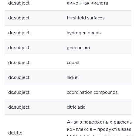
dc.subject
лимонная кислота
dc.subject
Hirshfeld surfaces
dc.subject
hydrogen bonds
dc.subject
germanium
dc.subject
cobalt
dc.subject
nickel
dc.subject
coordination compounds
dc.subject
citric acid
Аналіз поверхонь хіршфельда
комплексів – продуктів взаємо
dc.title