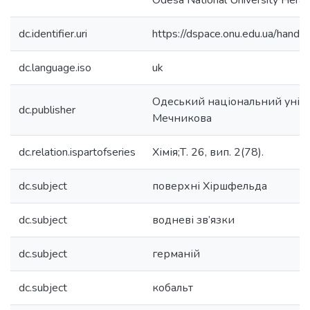
Odesa National University Heral
dc.identifier.uri
https://dspace.onu.edu.ua/han
dc.language.iso
uk
Одеський національний універс
dc.publisher
Мечникова
dc.relation.ispartofseries
Хімія;Т. 26, вип. 2(78).
dc.subject
поверхні Хіршфельда
dc.subject
водневі зв’язки
dc.subject
германій
dc.subject
кобальт