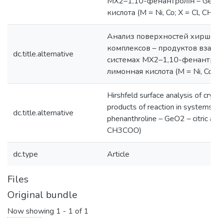
МХ2–1,10-фенантролін – GeO
кислота (М = Ni, Co; X = Cl, C
Анализ поверхностей хиршфе
комплексов – продуктов взаи
dc.title.alternative
системах МХ2–1,10-фенантро
лимонная кислота (М = Ni, Co;
Hirshfeld surface analysis of cry
products of reaction in system
dc.title.alternative
phenanthroline – GeO2 – citric aci
CH3COO)
dc.type
Article
Files
Original bundle
Now showing
1 - 1 of 1