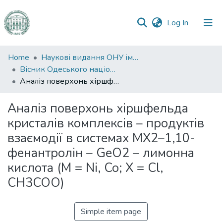
(current)
Log In
Communities
Home
Наукові видання ОНУ імені І. І. Мечникова
&
Вісник Одеського національного університету. Хімія
Collections
Аналіз поверхонь хіршфельда кристалів комплексів – продуктів взаємодії в системах МХ2–1,10-фенантролін – GeO2 – лимонна кислота (М = Ni, Co; X = Cl, CH3COO)
All of DSpace
Аналіз поверхонь хіршфельда
кристалів комплексів – продуктів
Statistics
взаємодії в системах МХ2–1,10-
фенантролін – GeO2 – лимонна
кислота (М = Ni, Co; X = Cl,
CH3COO)
Simple item page