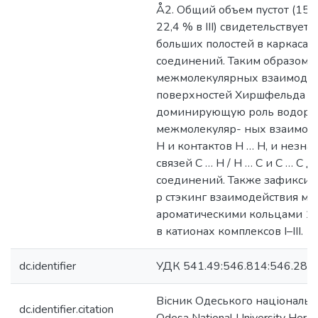
Å2. Общий объем пустот (15 % в
22,4 % в III) свидетельствует 
больших полостей в каркасах
соединений. Таким образом, 
межмолекулярных взаимодей
поверхностей Хиршфельда п
доминирующую роль водор
межмолекуляр- ных взаимоде
H и контактов H … H, и незн
связей C … H / H … C и С … С 
соединений. Также зафиксиро
p стэкинг взаимодействия м
ароматическими кольцами 1,
в катионах комплексов I–III.
dc.identifier
УДК 541.49:546.814:546.289
Вісник Одеського національн
dc.identifier.citation