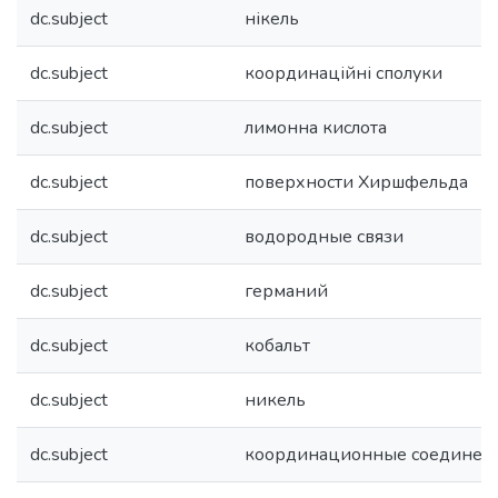
dc.subject
нікель
dc.subject
координаційні сполуки
dc.subject
лимонна кислота
dc.subject
поверхности Хиршфельда
dc.subject
водородные связи
dc.subject
германий
dc.subject
кобальт
dc.subject
никель
dc.subject
координационные соединен