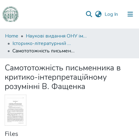
(current)
Log In
Communities
Home
Наукові видання ОНУ імені І. І. Мечникова
&
Історико-літературний журнал
Collections
Самототожність письменника в критико-інтерпретаційному розумінні В. Фащенка
All of DSpace
Самототожність письменника в
критико-інтерпретаційному
Statistics
розумінні В. Фащенка
Files