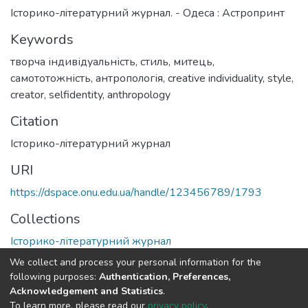
Iсторико-лiтературний журнал. - Одеса : Астропринт
Keywords
творча індивідуальність
,
стиль
,
митець
,
самототожність
,
антропологія
,
creative individuality
,
style
,
creator
,
selfidentity
,
anthropology
Citation
Iсторико-лiтературний журнал
URI
https://dspace.onu.edu.ua/handle/123456789/1793
Collections
Історико-літературний журнал
We collect and process your personal information for the
Full item page
following purposes:
Authentication, Preferences,
Acknowledgement and Statistics
.
To learn more, please read our
privacy policy
.