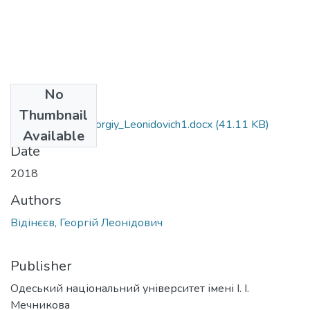
No
Files
Thumbnail
073_Vidineev_Georgiy_Leonidovich1.docx
(41.11 KB)
Available
Date
2018
Authors
Відінєєв, Георгій Леонідович
Publisher
Одеський національний університет імені І. І.
Мечникова