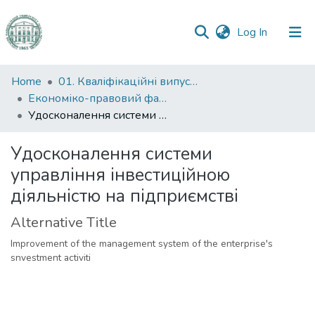
(current)
Log In
Communities
Home
01. Кваліфікаційні випускні роботи здобувачів вищої освіти
&
Економіко-правовий факультет
Collections
Удосконалення системи управління інвестиційною діяльністю на підприємстві
All of DSpace
Удосконалення системи
управління інвестиційною
Statistics
діяльністю на підприємстві
Alternative Title
Improvement of the management system of the enterprise's
snvestment activiti