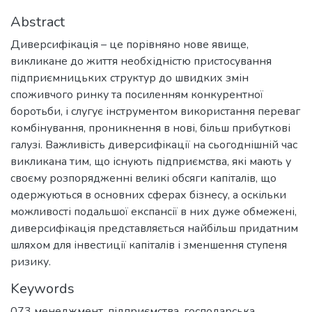
Abstract
Диверсифікація – це порівняно нове явище,
викликане до життя необхідністю пристосування
підприємницьких структур до швидких змін
споживчого ринку та посиленням конкурентної
боротьби, і слугує інструментом використання переваг
комбінування, проникнення в нові, більш прибуткові
галузі. Важливість диверсифікації на сьогоднішній час
викликана тим, що існують підприємства, які мають у
своєму розпорядженні великі обсяги капіталів, що
одержуються в основних сферах бізнесу, а оскільки
можливості подальшої експансії в них дуже обмежені,
диверсифікація представляється найбільш придатним
шляхом для інвестиції капіталів і зменшення ступеня
ризику.
Keywords
073 менеджмент
,
підприємства
,
господарська