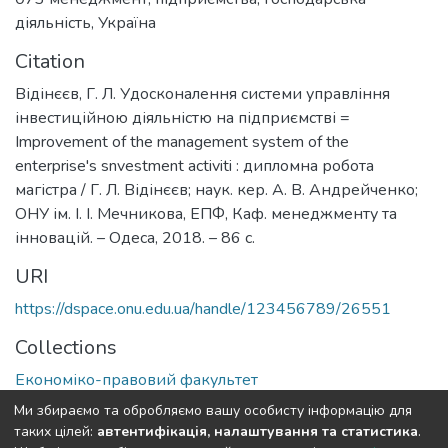
діяльність
,
Україна
Citation
Відінєєв, Г. Л. Удосконалення системи управління
інвестиційною діяльністю на підприємстві =
Improvement of the management system of the
enterprise's snvestment activiti : дипломна робота
магістра / Г. Л. Відінєєв; наук. кер. А. В. Андрейченко;
ОНУ ім. І. І. Мечникова, ЕПФ, Каф. менеджменту та
інновацій. – Одеса, 2018. – 86 с.
URI
https://dspace.onu.edu.ua/handle/123456789/26551
Collections
Економіко-правовий факультет
Ми збираємо та обробляємо вашу особисту інформацію для
Full item page
таких цілей:
автентифікація, налаштування та статистика
.