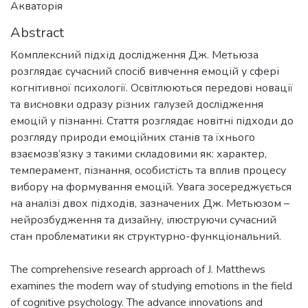
Акваторія
Abstract
Комплексний підхід дослідження Дж. Метьюза
розглядає сучасний спосіб вивчення емоцій у сфері
когнітивної психології. Освітлюються передові новації
та висновки одразу різних галузей дослідження
емоцій у пізнанні. Стаття розглядає новітні підходи до
розгляду природи емоційних станів та їхнього
взаємозв’язку з такими складовими як: характер,
темперамент, пізнання, особистість та вплив процесу
вибору на формування емоцій. Увага зосереджується
на аналізі двох підходів, зазначених Дж. Метьюзом –
нейрозбудження та дизайну, ілюструючи сучасний
The comprehensive research approach of J. Matthews
examines the modern way of studying emotions in the field
of cognitive psychology. The advance innovations and