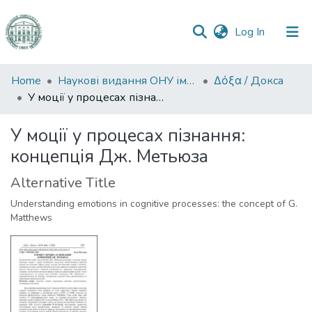
(current)
Log In
Communities
Home
Наукові видання ОНУ імені І. І. Мечникова
Δόξα / Докса
&
У моції у процесах пізнання: концепція Дж. Метьюза
Collections
У моції у процесах пізнання:
All of DSpace
концепція Дж. Метьюза
Statistics
Alternative Title
Understanding emotions in cognitive processes: the concept of G.
Matthews