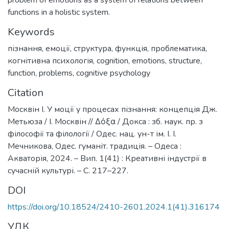
problem of emotions as a system of relations between
functions in a holistic system.
Keywords
пізнання
,
емоції
,
структура
,
функція
,
проблематика
,
когнітивна психологія
,
cognition
,
emotions
,
structure
,
function
,
problems
,
cognitive psychology
Citation
Москвін І. У моції у процесах пізнання: концепція Дж.
Метьюза / І. Москвін // Δόξα / Докса : зб. наук. пр. з
філософії та філології / Одес. нац. ун-т ім. І. І.
Мечникова, Одес. гуманіт. традиція. – Одеса :
Акваторія, 2024. – Вип. 1(41) : Креативні індустрії в
сучасній культурі. – С. 217–227.
DOI
https://doi.org/10.18524/2410-2601.2024.1(41).316174
УДК