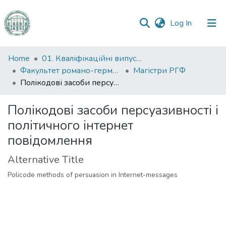
(current)
Log In
Communities
Home
01. Кваліфікаційні випускні роботи здобувачів вищої освіти
&
Факультет романо-германської філології
Магістри РГФ
Collections
Полікодові засоби персуазивності і політичного інтернет повідомлення
All of DSpace
Полікодові засоби персуазивності і
політичного інтернет
Statistics
повідомлення
Alternative Title
Policode methods of persuasion in Internet-messages