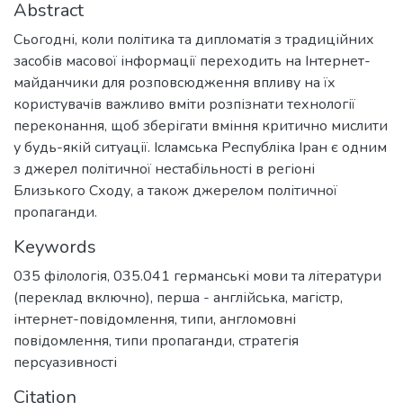
Abstract
Сьогодні, коли політика та дипломатія з традиційних
засобів масової інформації переходить на Інтернет-
майданчики для розповсюдження впливу на їх
користувачів важливо вміти розпізнати технології
переконання, щоб зберігати вміння критично мислити
у будь-якій ситуації. Ісламська Республіка Іран є одним
з джерел політичної нестабільності в регіоні
Близького Сходу, а також джерелом політичної
пропаганди.
Keywords
035 філологія
,
035.041 германські мови та літератури
(переклад включно), перша - англійська
,
магістр
,
інтернет-повідомлення
,
типи
,
англомовні
повідомлення
,
типи пропаганди
,
стратегія
персуазивності
Citation