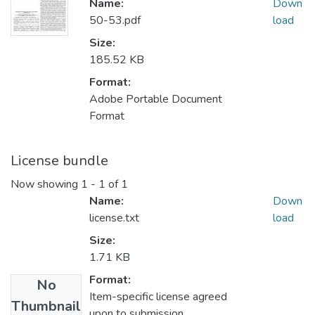
Name:
Down
50-53.pdf
load
Size:
185.52 KB
Format:
Adobe Portable Document
Format
License bundle
Now showing
1 - 1 of 1
Name:
Down
license.txt
load
Size:
1.71 KB
Format:
No
Item-specific license agreed
Thumbnail
upon to submission