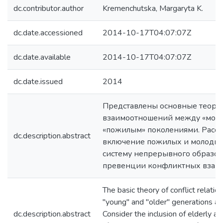
dc.contributor.author
Kremenchutska, Margaryta K.
dc.date.accessioned
2014-10-17T04:07:07Z
dc.date.available
2014-10-17T04:07:07Z
dc.date.issued
2014
Представлены основные теор
взаимоотношений между «мол
«пожилым» поколениями. Расс
dc.description.abstract
включение пожилых и молодых
систему непрерывного образов
превенции конфликтных взаи
The basic theory of conflict relati
"young" and "older" generations ar
dc.description.abstract
Consider the inclusion of elderly a