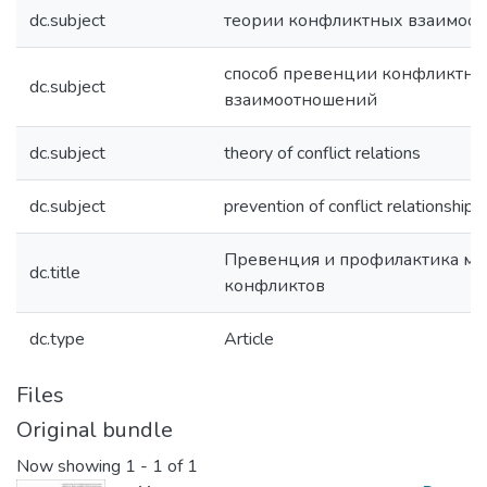
dc.subject
теории конфликтных взаимоо
способ превенции конфликтн
dc.subject
взаимоотношений
dc.subject
theory of conflict relations
dc.subject
prevention of conflict relationships
Превенция и профилактика м
dc.title
конфликтов
dc.type
Article
Files
Original bundle
Now showing
1 - 1 of 1