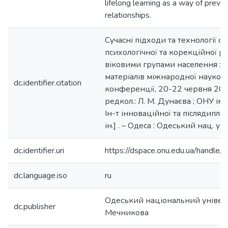
lifelong learning as a way of preven
relationships.
Сучасні підходи та технології с
психологічної та корекційної р
віковими групами населення : 
матеріалів міжнародної науков
dc.identifier.citation
конференції, 20-22 червня 2014
редкол.: Л. М. Дунаєва ; ОНУ ім. 
Ін-т інноваційної та післядиплом
ін.] . – Одеса : Одеський нац. ун
dc.identifier.uri
https://dspace.onu.edu.ua/handl
dc.language.iso
ru
Одеський національний університ
dc.publisher
Мечникова