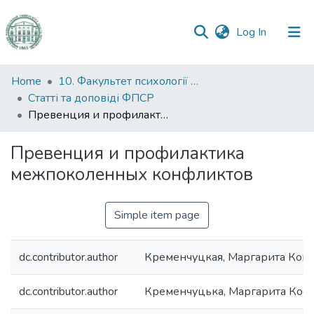
(current)
Log In
Communities
Home
10. Факультет психології та соціальної роботи
&
Статті та доповіді ФПСР
Collections
Превенция и профилактика межпоколенных конфликтов
All of DSpace
Превенция и профилактика
межпоколенных конфликтов
Statistics
Simple item page
dc.contributor.author
Кременчуцкая, Маргарита Кон
dc.contributor.author
Кременчуцька, Маргарита Кост