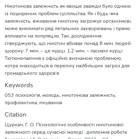
Нікотинова залежність як явище завжди було однією
із поширених проблем суспільства. Як і будь-яка
залежність, вживання нікотину загрожує організмові,
може викликати ряд летальних захворювань і прямо
впливати на популяцію. Так, дослідження
стверджують, що нікотин вбиває понад 8 млн. людей
щороку: 7 млн. – це курці, 1,2 млн. – пасивні курці.
Тютюнопаління є офіційно визнаною проблемою,
котра знаходиться в переліку найбільших загроз для
громадського здоров’я.
Keywords
053 психологія
,
молодь
,
нікотинова залежність
,
профілактика
,
лікування
Citation
Цуркан, Г. О. Психологічні особливості нікотинової
залежності серед сучасної молоді : дипломна робота