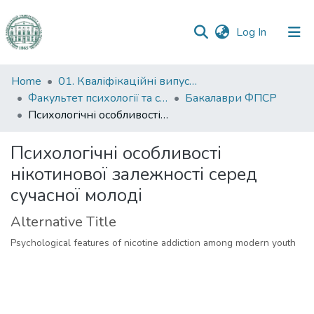
(current)
Log In
Communities
Home
01. Кваліфікаційні випускні роботи здобувачів вищої освіти
&
Факультет психології та соціальної роботи
Бакалаври ФПСР
Collections
Психологічні особливості нікотинової залежності серед сучасної молоді
All of DSpace
Психологічні особливості
нікотинової залежності серед
Statistics
сучасної молоді
Alternative Title
Psychological features of nicotine addiction among modern youth