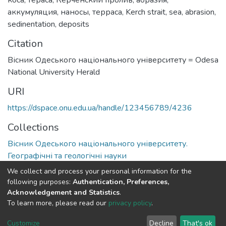
аккумуляция
,
наносы
,
терраса
,
Kerch strait
,
sea
,
abrasion
,
sedinentation
,
deposits
Citation
Вісник Одеського національного університету = Odesa
National University Herald
URI
https://dspace.onu.edu.ua/handle/123456789/4236
Collections
Вісник Одеського національного університету.
Географічні та геологічні науки
We collect and process your personal information for the
Full item page
following purposes:
Authentication, Preferences,
Acknowledgement and Statistics
.
To learn more, please read our
privacy policy
.
DSpace software
copyright © 2009-2026
LYRASIS
Cookie
Privacy
End User
Send
Customize
Decline
That's ok