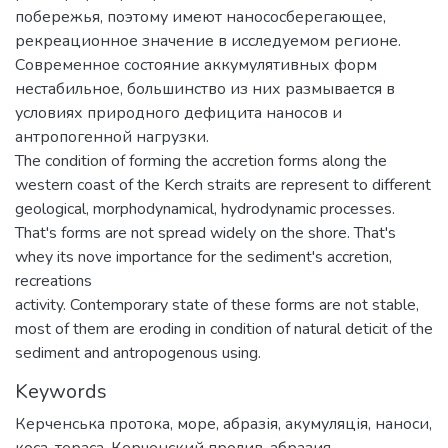
побережья, поэтому имеют нанососберегающее,
рекреационное значение в исследуемом регионе.
Современное состояние аккумулятивных форм
нестабильное, большинство из них размывается в
условиях природного дефицита наносов и
антропогенной нагрузки.
The condition of forming the accretion forms along the
western coast of the Kerch straits are represent to different
geological, morphodynamical, hydrodynamic processes.
That's forms are not spread widely on the shore. That's
whey its nove importance for the sediment's accretion,
recreations
activity. Contemporary state of these forms are not stable,
most of them are eroding in condition of natural deticit of the
sediment and antropogenous using.
Keywords
Керченська протока
,
море
,
абразія
,
акумуляція
,
наноси
,
коса
,
тераса
,
Керченский пролив
,
абразия
,