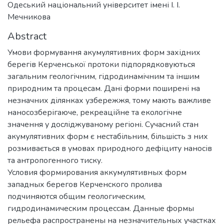
Одеський національний університет імені І. І.
Мечникова
Abstract
Умови формування акумулятивних форм західних
берегів Керченської протоки підпорядковуються
загальним геологічним, гідродинамічним та іншим
природним та процесам. Дані форми поширені на
незначних ділянках узбережжя, тому мають важливе
наносозберігаюче, рекреаційне та екологічне
значення у досліджуваному регіоні. Сучасний стан
акумулятивних форм є нестабільним, більшість з них
розмивається в умовах природного дефіциту наносів
та антропогенного тиску.
Условия формирования аккумулятивных форм
западных берегов Керченского пролива
подчиняются общим геологическим,
гидродинамическим процессам. Данные формы
рельефа распространены на незначительных участках