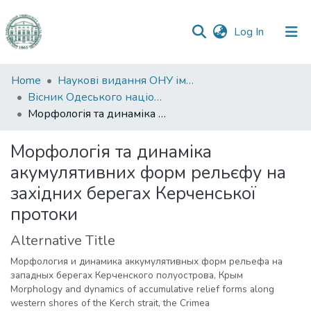
(current)
Log In
Communities
Home
Наукові видання ОНУ імені І. І. Мечникова
&
Вісник Одеського національного університету. Географічні та геологічні науки
Collections
Морфологія та динаміка акумулятивних форм рельєфу на західних берегах Керченської протоки
All of DSpace
Морфологія та динаміка
акумулятивних форм рельєфу на
Statistics
західних берегах Керченської
протоки
Alternative Title
Морфология и динамика аккумулятивных форм рельефа на
западных берегах Керченского полуострова, Крым
Morphology and dynamics of accumulative relief forms along
western shores of the Kerch strait, the Crimea