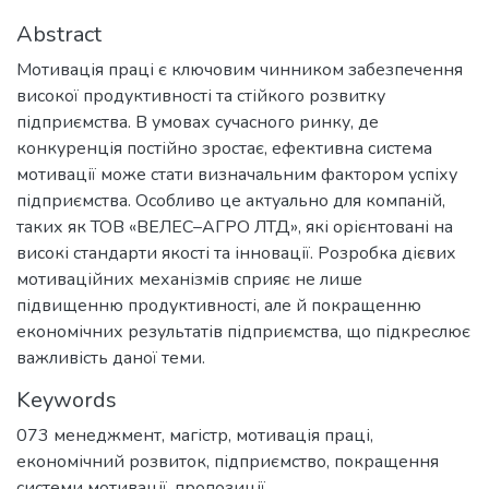
Abstract
Мотивація праці є ключовим чинником забезпечення
високої продуктивності та стійкого розвитку
підприємства. В умовах сучасного ринку, де
конкуренція постійно зростає, ефективна система
мотивації може стати визначальним фактором успіху
підприємства. Особливо це актуально для компаній,
таких як ТОВ «ВЕЛЕС–АГРО ЛТД», які орієнтовані на
високі стандарти якості та інновації. Розробка дієвих
мотиваційних механізмів сприяє не лише
підвищенню продуктивності, але й покращенню
економічних результатів підприємства, що підкреслює
важливість даної теми.
Keywords
073 менеджмент
,
магістр
,
мотивація праці
,
економічний розвиток
,
підприємство
,
покращення
системи мотивації
,
пропозиції