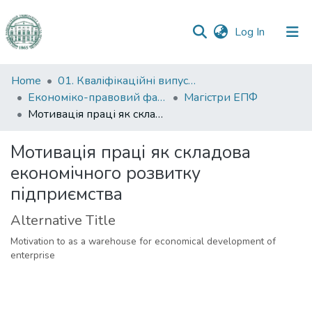
(current)
Log In
Communities
Home
01. Кваліфікаційні випускні роботи здобувачів вищої освіти
&
Економіко-правовий факультет
Магістри ЕПФ
Collections
Мотивація праці як складова економічного розвитку підприємства
All of DSpace
Мотивація праці як складова
економічного розвитку
Statistics
підприємства
Alternative Title
Motivation to as a warehouse for economical development of
enterprise