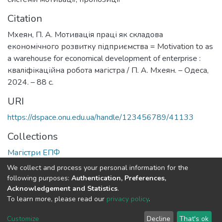
Citation
Мхеян, П. А. Мотивація праці як складова
економічного розвитку підприємства = Motivation to as
a warehouse for economical development of enterprise :
кваліфікаційна робота магістра / П. А. Мхеян. – Одеса,
2024. – 88 с.
URI
https://dspace.onu.edu.ua/handle/123456789/41133
Collections
Магістри ЕПФ
We collect and process your personal information for the
Full item page
following purposes:
Authentication, Preferences,
Acknowledgement and Statistics
.
To learn more, please read our
privacy policy
.
DSpace software
copyright © 2009-2026
LYRASIS
Cookie
Privacy
End User
Send
Customize
Decline
That's ok