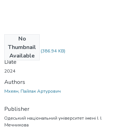
No
Files
Thumbnail
073_Мхеян.docx
(386.94 KB)
Available
Date
2024
Authors
Мхеян, Пайлак Артурович
Publisher
Одеський національний університет імені І. І.
Мечникова