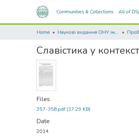
Communities & Collections
All of D
Home
Наукові видання ОНУ імені І. І. Мечникова
Славістика у контекс
Files
357-358.pdf
(37.29 KB)
Date
2014