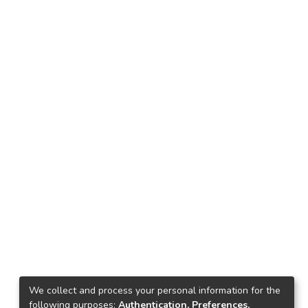
We collect and process your personal information for the
following purposes:
Authentication, Preferences,