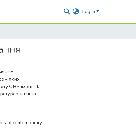
Log In
нання
вчених
ором яких
ту ОНУ імені І. І.
ратурознавчі та
ms of contemporary