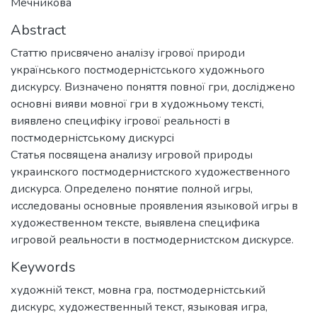
Мечникова
Abstract
Статтю присвячено аналізу ігрової природи
українського постмодерністського художнього
дискурсу. Визначено поняття повної гри, досліджено
основні вияви мовної гри в художньому тексті,
виявлено специфіку ігрової реальності в
постмодерністському дискурсі
Статья посвящена анализу игровой природы
украинского постмодернистского художественного
дискурса. Определено понятие полной игры,
исследованы основные проявления языковой игры в
художественном тексте, выявлена специфика
игровой реальности в постмодернистском дискурсе.
Keywords
художній текст
,
мовна гра
,
постмодерністський
дискурс
,
художественный текст
,
языковая игра
,