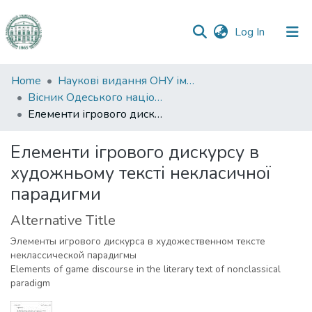
(current)
Log In
Communities
Home
Наукові видання ОНУ імені І. І. Мечникова
&
Вісник Одеського національного університету. Філологія
Collections
Елементи ігрового дискурсу в художньому тексті некласичної парадигми
All of DSpace
Елементи ігрового дискурсу в
художньому тексті некласичної
Statistics
парадигми
Alternative Title
Элементы игрового дискурса в художественном тексте
неклассической парадигмы
Elements of game discourse in the literary text of nonclassical
paradigm