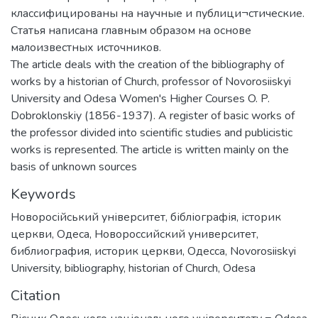
классифицированы на научные и публици¬стические.
Статья написана главным образом на основе
малоизвестных источников.
The article deals with the creation of the bibliography of
works by a historian of Church, professor of Novorosiiskyi
University and Odesa Women's Higher Courses O. P.
Dobroklonskiy (1856-1937). A register of basic works of
the professor divided into scientific studies and publicistic
works is represented. The article is written mainly on the
basis of unknown sources
Keywords
Новоросійський університет
,
бібліографія
,
історик
церкви
,
Одеса
,
Новороссийский университет
,
библиография
,
историк церкви
,
Одесса
,
Novorosiiskyi
University
,
bibliography
,
historian of Church
,
Odesa
Citation