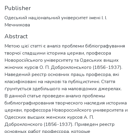
Publisher
Одеський національний університет імені І. І.
Мечникова
Abstract
Метою цієї статті є аналіз проблеми бібліографування
творчої спадщини історика церкви, професора
Новоросійського університету та Одеських вищих
жіночих курсів О. П. Доброклонського (1856-1937).
Наведений реєстр основних праць професора, які
класифіковані на наукові та публіцистичні. Стаття
ґрунтується здебільшого на маловідомих джерелах.
В данной статье проведен анализ проблемы
библиографирования творческого наследия историка
церкви, профессора Новороссийского университета и
Одесских высших женских курсов А. П.
Доброклонского (1856-1937). Приведен реестр
основных работ профессора, которые