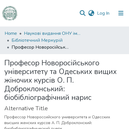
(current)
Log In
Communities
Home
Наукові видання ОНУ імені І. І. Мечникова
&
Бібліотечний Меркурій
Collections
Професор Новоросійського університету та Одеських вищих жіночих курсів О. П. Доброклонський: біобібліографічний нарис
All of DSpace
Професор Новоросійського
університету та Одеських вищих
Statistics
жіночих курсів О. П.
Доброклонський:
біобібліографічний нарис
Alternative Title
Профессор Новороссийского университета и Одесских
высших женских курсов А. П. Доброклонский:
биобиблиографический очерк