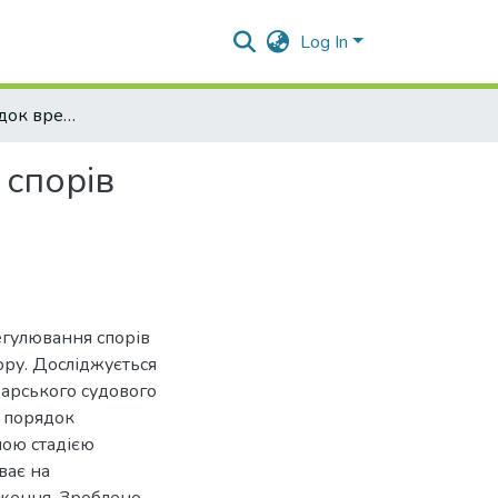
Log In
Досудовий порядок врегулювання господарських спорів
спорів
егулювання спорів
ору. Досліджується
дарського судового
) порядок
ною стадією
ває на
ження. Зроблено