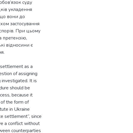
обов’язок суду
дків укладення
кщо вони до
яхом застосування
спорів. При цьому
а претензію,
кі відносини є
e settlement as a
estion of assigning
investigated. It is
edure should be
cess, because it
 of the form of
itute in Ukraine
te settlement”, since
ve a conflict without
ween counterparties