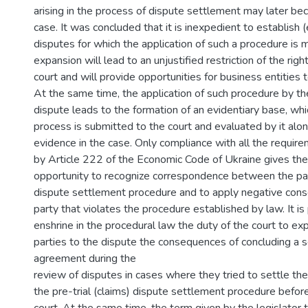
arising in the process of dispute settlement may later be
case. It was concluded that it is inexpedient to establish (
disputes for which the application of such a procedure is 
expansion will lead to an unjustified restriction of the righ
court and will provide opportunities for business entities t
At the same time, the application of such procedure by th
dispute leads to the formation of an evidentiary base, whic
process is submitted to the court and evaluated by it alo
evidence in the case. Only compliance with all the requir
by Article 222 of the Economic Code of Ukraine gives the
opportunity to recognize correspondence between the part
dispute settlement procedure and to apply negative con
party that violates the procedure established by law. It i
enshrine in the procedural law the duty of the court to expl
parties to the dispute the consequences of concluding a 
agreement during the
review of disputes in cases where they tried to settle th
the pre-trial (claims) dispute settlement procedure befor
court. At the same time, the term given by the legislator 