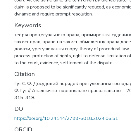
claim is proposed to be significantly reduced, as economic
dynamic and require prompt resolution.
Keywords
теорія процесуального права
,
примирення
,
судочин
захист прав
,
право на захист
,
обмеження права досту
докази
,
урегулювання спору
,
theory of procedural law
,
process
,
protection of rights
,
right to defense
,
limitation o
to the court
,
evidence
,
settlement of the dispute
Citation
Гут С. Ф. Досудовий порядок врегулювання господарс
Ф. Гут // Аналітично-порівняльне правознавство. – 20
315–319.
DOI
https://doi.org/10.24144/2788-6018.2024.06.51
ORCID: