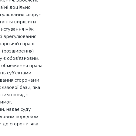
аїні доцільно
гулювання спору»,
агання вирішити
листування між
сі врегулювання
арській справі.
я (розширення)
у є обов’язковим.
о обмеження права
нь суб’єктами
ування сторонами
казової бази, яка
 ним поряд з
имог,
и, надає суду
удовим порядком
и до сторони, яка