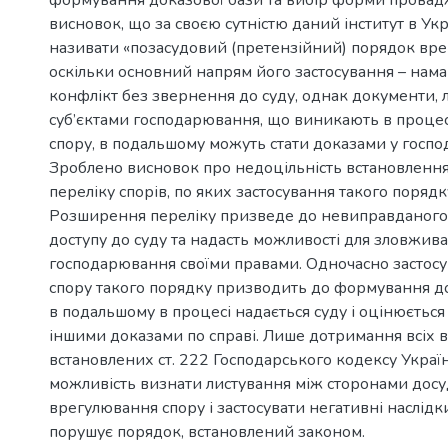
висновок, що за своєю сутністю даний інститут в Укр
називати «позасудовий (претензійний) порядок вре
оскільки основний напрям його застосування – нам
конфлікт без звернення до суду, однак документи, 
суб’єктами господарювання, що виникають в проце
спору, в подальшому можуть стати доказами у господ
Зроблено висновок про недоцільність встановленн
переліку спорів, по яких застосування такого порядк
Розширення переліку призведе до невиправданог
доступу до суду та надасть можливості для зловжива
господарювання своїми правами. Одночасно застос
спору такого порядку призводить до формування до
в подальшому в процесі надається суду і оцінюється
іншими доказами по справі. Лише дотримання всіх в
встановлених ст. 222 Господарського кодексу Україн
можливість визнати листування між сторонами дос
врегулювання спору і застосувати негативні наслідк
порушує порядок, встановлений законом.