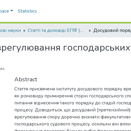
Space
Statistics
ові науки
Статті та доповіді ЕПФ (Правові науки)
регулювання господарських 
tes
Abstract
Стаття присвячена інституту досудового порядку вр
як різновиду примирення сторін господарського сп
питання віднесення такого порядку до стадій госпо
процесу. Доводиться, що досудовий (претензійний
врегулювання спору доречно визнати факультатив
господарського судового процесу, оскільки він впли
формування доказової бази та вибір форми провад