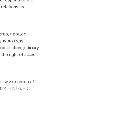
 relations are
ство
,
процес
,
пу до суду
,
conciliation
,
judiciary
,
f the right of access
ьких спорів / С.
24. – № 6. – С.