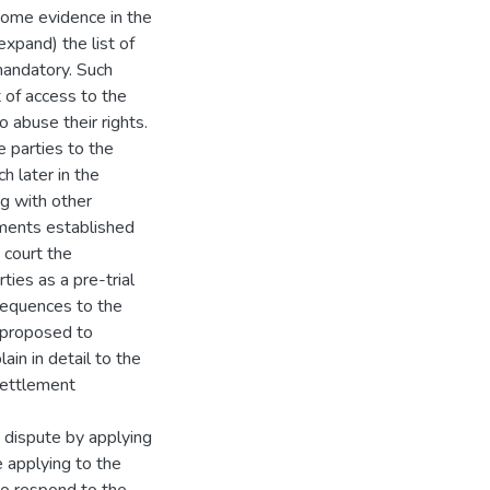
come evidence in the
expand) the list of
mandatory. Such
t of access to the
o abuse their rights.
e parties to the
h later in the
ng with other
ements established
 court the
ies as a pre-trial
sequences to the
s proposed to
ain in detail to the
settlement
e dispute by applying
e applying to the
to respond to the