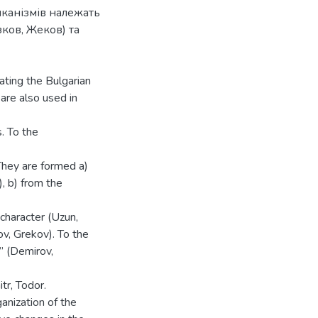
алканізмів належать
ков, Жеков) та
ating the Bulgarian
are also used in
. To the
They are formed а)
), b) from the
 character (Uzun,
ov, Grekov). To the
” (Demirov,
tr, Todor.
anization of the