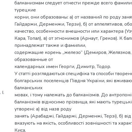
балканизмам следует отнести прежде всего фамил
турецкие
корни, они образованы: а) от названий по роду зан
Гайдаржи, Дерменжи, Терзи), б) от аппелятивов, о
качество, особенности внешности или характера (Узу
Кара, Топал), в) от этнонимов (Арнаут, Греков). К б
принадлежат также и фамилии,
содержащие корень „железо” (Демиров, Желязков, 
образованные от
календарных имен Георги, Димитр, Тодор.
У статті розглядаються специфіка та способи творе
болгарських поселенців Півдня України, які вживают
балканських
І.
мовах, і тому належать до балканізмів. До антропон
балканізмів відносимо прізвища, які мають турецькі
утворені: а) від назв роду
занять (Арабаджі, Гайдаржі, Дерменжі, Терзі), б) від
вказують на якість, особливості зовнішності та харак
Киса,