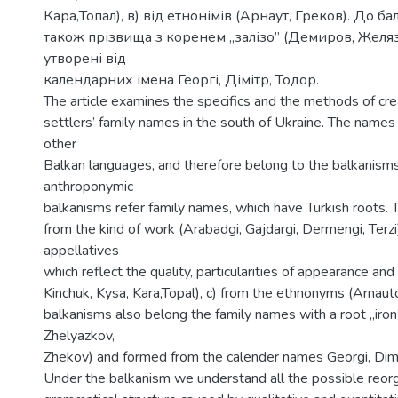
Кара,Топал), в) від етнонімів (Арнаут, Греков). До б
також прізвища з коренем „залізо” (Демиров, Желяз
утворені від
календарних імена Георгі, Дімітр, Тодор.
The article examines the specifics and the methods of cre
settlers’ family names in the south of Ukraine. The names 
other
Balkan languages, and therefore belong to the balkanisms
anthroponymic
balkanisms refer family names, which have Turkish roots. 
from the kind of work (Arabadgi, Gajdargi, Dermengi, Terzi
appellatives
which reflect the quality, particularities of appearance and
Kinchuk, Kysa, Kara,Topal), c) from the ethnonyms (Arnaut
balkanisms also belong the family names with a root „iron
Zhelyazkov,
Zhekov) and formed from the calender names Georgi, Dimi
Under the balkanism we understand all the possible reorg