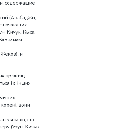
ии, содержащие
ятий (Арабаджи,
бозначающих
н, Кичук, Кыса,
алканизмам
Жеков), и
ння прізвищ
ься і в інших
імічних
 корені, вони
 апелятивів, що
теру (Узун, Кичук,