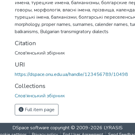
имена
,
турецкие имена
,
балканизмы
,
болгарские пе
говоры
,
морфологія
,
власні імена
,
прізвища
,
календа
турецькі імена
,
балканізми
,
болгарські переселенськ
morphology
,
proper names
,
surnames
,
calender names
,
tu
balkanisms
,
Bulgarian transmigratory dialects
Citation
Слов'янський збірник
URI
https://dspace.onu.edu.ua/handle/123456789/10498
Collections
Слов’янський збірник
Full item page
DSpace software
copyright © 2009-2026
LYRASIS
ookie settings
Privacy policy
End User Agreement
Send Feedba