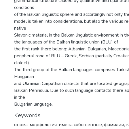
grammatical structure caused by qualitative and quantitat
conditions
of the Balkan linguistic sphere and accordingly not only t
model is taken into considerationa, but also the various re
native
Slavonic material in the Balkan linguistic environment.In 
the languages of the Balkan linguistic union (BLU) of
the first rank there belong: Albanian, Bulgarian, Macedoni
peripheral zone of BLU – Greek, Serbian (partially Croati
dialect).
The third group of the Balkan languages comprises Turkish
Hungarian
and Ukrainian Carpathian dialects that are located geograp
Balkan Peninsula. Due to such language contacts there 
in the
Bulgarian language.
Keywords
онома
,
морфология
,
имена собственные
,
фамилии
,
к