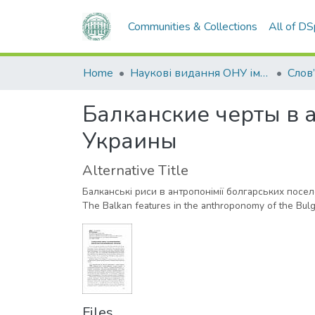
Communities & Collections
All of D
Home
Наукові видання ОНУ імені І. І. Мечникова
Слов
Балканские черты в 
Украины
Alternative Title
Балканські риси в антропонімії болгарських посел
The Balkan features in the anthroponomy of the Bulga
Files