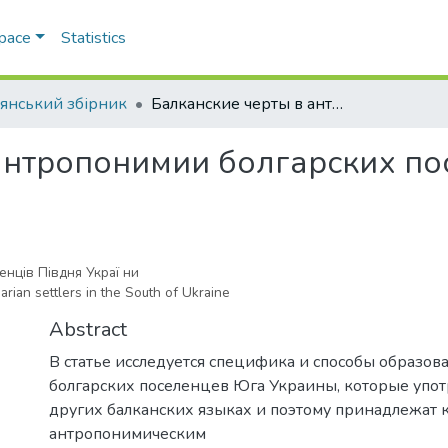
Space
Statistics
’янський збірник
Балканские черты в антропонимии болгарских поселенцев Юга Украины
антропонимии болгарских п
енців Півдня Украї ни
rian settlers in the South of Ukraine
Abstract
В статье исследуется специфика и способы образо
болгарских поселенцев Юга Украины, которые упот
других балканских языках и поэтому принадлежат к
антропонимическим