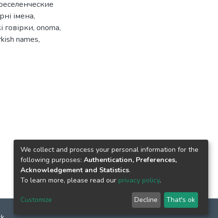
реселенческие
рні імена
,
і говірки
,
onoma
,
rkish names
,
We collect and process your personal information for the
following purposes:
Authentication, Preferences,
Acknowledgement and Statistics
.
To learn more, please read our
privacy policy
.
Customize
Decline
That's ok
ck