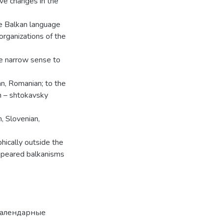
ive changes in the
he Balkan language
organizations of the
the narrow sense to
an, Romanian; to the
an – shtokavsky
, Slovenian,
hically outside the
appeared balkanisms
алендарные