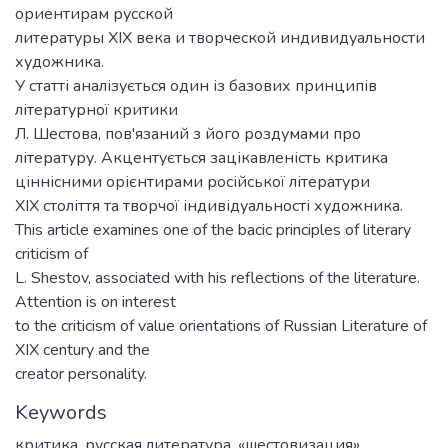
ориентирам русской
литературы ХІХ века и творческой индивидуальности
художника.
У статті аналізується один із базових принципів
літературної критики
Л. Шестова, пов'язаний з його роздумами про
літературу. Акцентується зацікавленість критика
ціннісними орієнтирами російської літератури
ХІХ століття та творчої індивідуальності художника.
This article examines one of the bacic principles of literary
criticism of
L. Shestov, associated with his reflections of the literature.
Attention is on interest
to the criticism of value orientations of Russian Literature of
XIX century and the
creator personality.
Keywords
критика
,
русская литература
,
«шестовизация»
,