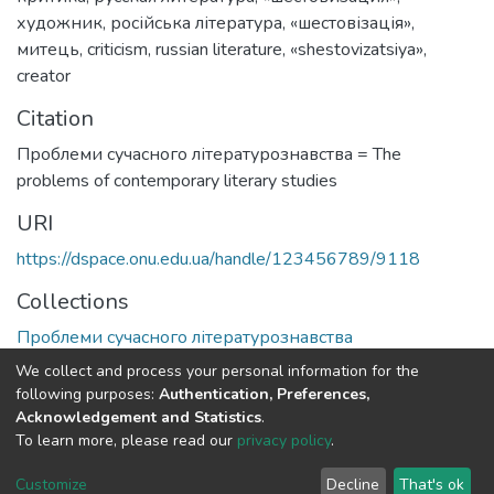
художник
,
російська література
,
«шестовізація»
,
митець
,
criticism
,
russian literature
,
«shestovizatsiya»
,
creator
Citation
Проблеми сучасного літературознавства = The
problems of contemporary literary studies
URI
https://dspace.onu.edu.ua/handle/123456789/9118
Collections
Проблеми сучасного літературознавства
We collect and process your personal information for the
Full item page
following purposes:
Authentication, Preferences,
Acknowledgement and Statistics
.
To learn more, please read our
privacy policy
.
DSpace software
copyright © 2009-2026
LYRASIS
Cookie
Privacy
End User
Send
Customize
Decline
That's ok