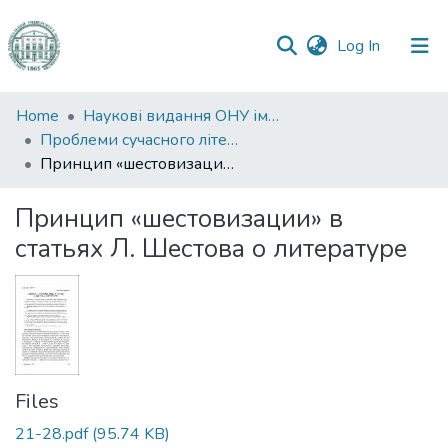
(current)
Log In
Communities
Home
Наукові видання ОНУ імені І. І. Мечникова
&
Проблеми сучасного літературознавства
Collections
Принцип «шестовизации» в статьях Л. Шестова о литературе
All of DSpace
Принцип «шестовизации» в
статьях Л. Шестова о литературе
Statistics
Files
21-28.pdf
(95.74 KB)