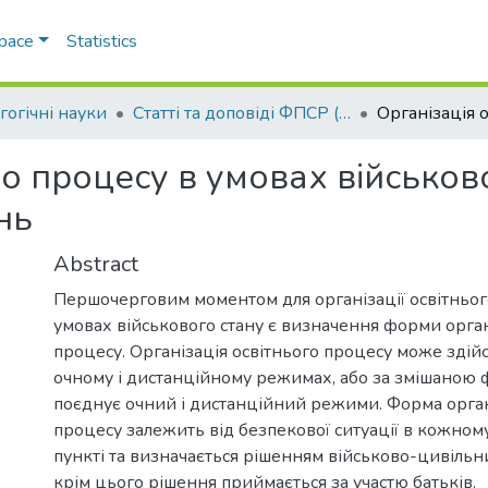
Space
Statistics
гогічні науки
Статті та доповіді ФПСР (Педагогічні науки)
го процесу в умовах військов
нь
Abstract
Першочерговим моментом для організації освітньог
умовах військового стану є визначення форми орган
процесу. Організація освітнього процесу може здій
очному і дистанційному режимах, або за змішаною
поєднує очний і дистанційний режими. Форма органі
процесу залежить від безпекової ситуації в кожном
пункті та визначається рішенням військово-цивільни
крім цього рішення приймається за участю батьків.