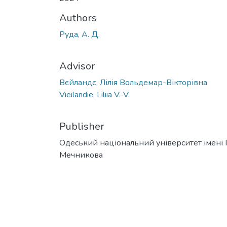
Authors
Руда, А. Д.
Advisor
Вєйландє, Лілія Вольдемар-Вікторівна
Vieilandie, Liliia V.-V.
Publisher
Одеський національний університет імені І. 
Мечникова