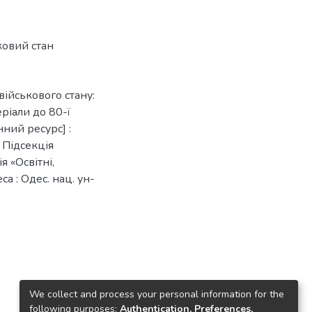
ковий стан
військового стану:
ріали до 80-ї
нний ресурс] :
. Підсекція
я «Освітні,
са : Одес. нац. ун-
We collect and process your personal information for the
following purposes:
Authentication, Preferences,