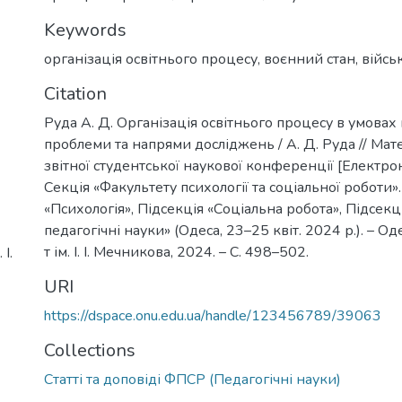
Keywords
організація освітнього процесу
,
воєнний стан
,
війсь
Citation
Руда А. Д. Організація освітнього процесу в умовах 
проблеми та напрями досліджень / А. Д. Руда // Мате
звітної студентської наукової конференції [Електро
Секція «Факультету психології та соціальної роботи»
«Психологія», Підсекція «Соціальна робота», Підсекці
педагогічні науки» (Одеса, 23–25 квіт. 2024 р.). – Оде
т ім. І. І. Мечникова, 2024. – С. 498–502.
І.
URI
https://dspace.onu.edu.ua/handle/123456789/39063
Collections
Статті та доповіді ФПСР (Педагогічні науки)