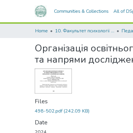
Communities & Collections
All of D
Home
10. Факультет психології та соціальної роботи
Педа
Організація освітньо
та напрями дослідже
Files
498-502.pdf
(242.09 KB)
Date
2024