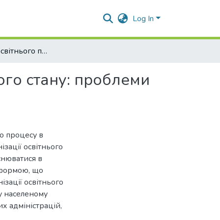
Log In
Організація освітнього процесу в умовах військового стану: проблеми та напрями досліджень
ого стану: проблеми
о процесу в
ізації освітнього
снюватися в
 формою, що
зації освітнього
у населеному
х адміністрацій,