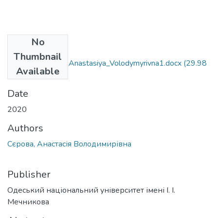
No
Files
Thumbnail
035.04_Syerova_Anastasiya_Volodymyrivna1.docx
(29.98
Available
KB)
Date
2020
Authors
Сєрова, Анастасія Володимирівна
Publisher
Одеський національний університет імені І. І.
Мечникова