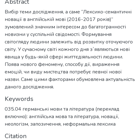
Abstract
Вибір теми дослідження, а саме “Лексико-семантичні
новації в англійській мові (2016-2017 років)”
зумовлений значним інтересом до багатогранності
новизни у суспільній свідомості. Формування
світогляду людини залежить від розвитку оточуючого
світу. У сучасному світі кожного дня з`являються нові
явища у будь-якій сфері життєдіяльності людини.
Поява нового феномену, способу дії, вираження
емоцій, чи виду мистецтва потребує певної нової
назви. Саме цими факторами обумовлена актуальність
даного дослідження.
Keywords
035.04 германські мови та література (переклад
включно): англійська мова та література
,
новації
,
неологізм
,
запозичення
,
неформальна лексика
Citation