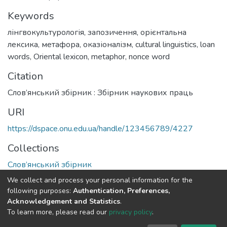
Keywords
лінгвокультурологія
,
запозичення
,
орієнтальна
лексика
,
метафора
,
оказіоналізм
,
cultural linguistics
,
loan
words
,
Oriental lexicon
,
metaphor
,
nonce word
Citation
Слов’янський збірник : Збірник наукових праць
URI
https://dspace.onu.edu.ua/handle/123456789/4227
Collections
Слов’янський збірник
We collect and process your personal information for the
Full item page
following purposes:
Authentication, Preferences,
Acknowledgement and Statistics
.
To learn more, please read our
privacy policy
.
DSpace software
copyright © 2009-2026
LYRASIS