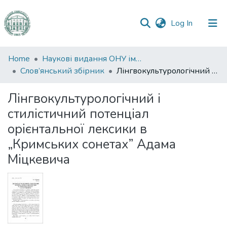
(current)
Log In
Communities
Home
Наукові видання ОНУ імені І. І. Мечникова
&
Слов’янський збірник
Лінгвокультурологічний і стилістичний потенціал орієнтальної лексики в „Кримських сонетах” Адама Міцкевича
Collections
Лінгвокультурологічний і
All of DSpace
стилістичний потенціал
орієнтальної лексики в
Statistics
„Кримських сонетах” Адама
Міцкевича