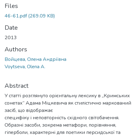
Files
46-61.pdf
(269.09 KB)
Date
2013
Authors
Войцева, Олена Андріївна
Voytseva, Olena A.
Abstract
У статті розглянуто орієнтальну лексику в „Кримських
сонетах” Адама Міцкевича як стилістично маркований
засіб, що відображає
специфіку і неповторність східного світобачення.
Образні засоби, зокрема метафори, порівняння,
гіперболи, характерні для поетики персидської та