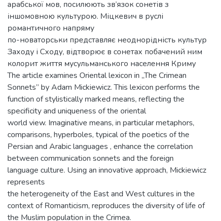
арабської мов, посилюють зв’язок сонетів з
іншомовною культурою. Міцкевич в руслі
романтичного напряму
по-новаторськи представляє неоднорідність культур
Заходу і Сходу, відтворює в сонетах побачений ним
колорит життя мусульманського населення Криму
The article examines Oriental lexicon in „The Crimean
Sonnets” by Adam Mickiewicz. This lexicon performs the
function of stylistically marked means, reflecting the
specificity and uniqueness of the oriental
world view. Imaginative means, in particular metaphors,
comparisons, hyperboles, typical of the poetics of the
Persian and Arabic languages , enhance the correlation
between communication sonnets and the foreign
language culture. Using an innovative approach, Mickiewicz
represents
the heterogeneity of the East and West cultures in the
context of Romanticism, reproduces the diversity of life of
the Muslim population in the Crimea.