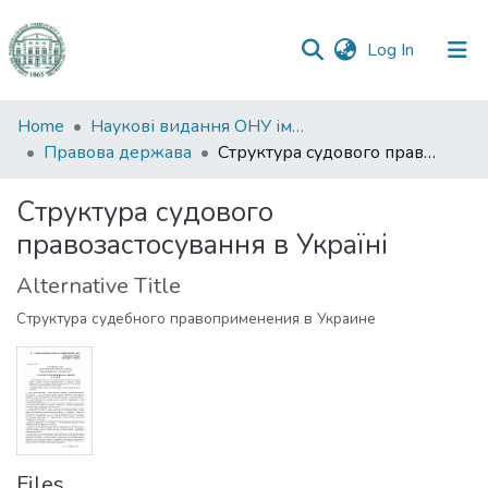
(current)
Log In
Communities
Home
Наукові видання ОНУ імені І. І. Мечникова
&
Правова держава
Структура судового правозастосування в Україні
Collections
Структура судового
All of DSpace
правозастосування в Україні
Statistics
Alternative Title
Структура судебного правоприменения в Украине
Files