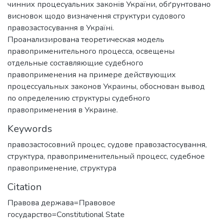
чинних процесуальних законів України, обґрунтовано
висновок щодо визначення структури судового
правозастосування в Україні.
Проанализирована теоретическая модель
правоприменительного процесса, освещены
отдельные составляющие судебного
правоприменения на примере действующих
процессуальных законов Украины, обоснован вывод
по определению структуры судебного
правоприменения в Украине.
Keywords
правозастосовний процес
,
судове правозастосування
,
структура
,
правоприменительный процесс
,
судебное
правоприменение
,
структура
Citation
Правова держава=Правовое
государство=Сonstitutional State