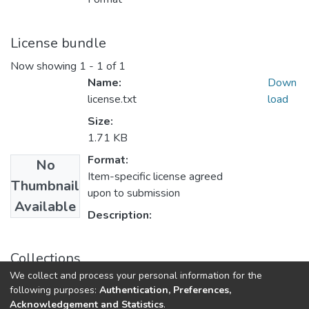
License bundle
Now showing
1 - 1 of 1
Name:
Down
license.txt
load
Size:
1.71 KB
Format:
No
Item-specific license agreed
Thumbnail
upon to submission
Available
Description:
Collections
We collect and process your personal information for the
Статті та доповіді ФГЕ
following purposes:
Authentication, Preferences,
Acknowledgement and Statistics
.