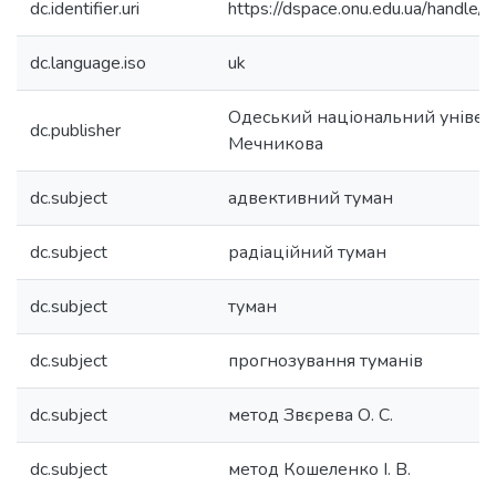
dc.identifier.uri
https://dspace.onu.edu.ua/hand
dc.language.iso
uk
Одеський національний університ
dc.publisher
Мечникова
dc.subject
адвективний туман
dc.subject
радіаційний туман
dc.subject
туман
dc.subject
прогнозування туманів
dc.subject
метод Звєрева О. С.
dc.subject
метод Кошеленко І. В.