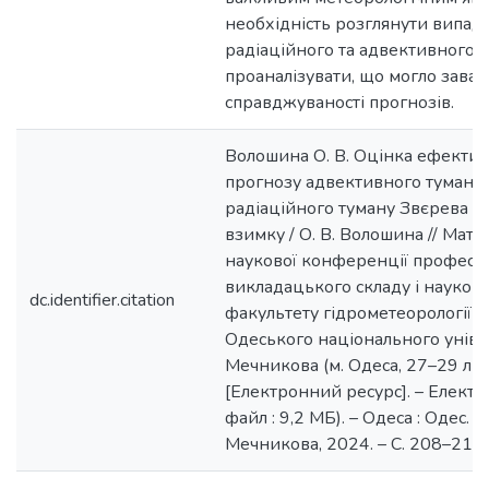
необхідність розглянути випад
радіаційного та адвективного т
проаналізувати, що могло зава
справджуваності прогнозів.
Волошина О. В. Оцінка ефектив
прогнозу адвективного туману К
радіаційного туману Звєрева О. 
взимку / О. В. Волошина // Матер
наукової конференції професо
викладацького складу і науков
dc.identifier.citation
факультету гідрометеорології і 
Одеського національного універси
Мечникова (м. Одеса, 27–29 лис
[Електронний ресурс]. – Електрон
файл : 9,2 МБ). – Одеса : Одес. нац.
Мечникова, 2024. – С. 208–211.