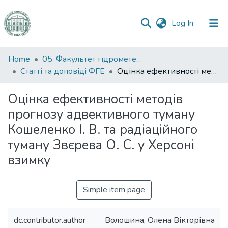
(current)
Log In
Communities
Home
05. Факультет гідрометеорології і екології
&
Статті та доповіді ФГЕ
Оцінка ефективності методів прогнозу адвективного туману Кошеленко І. В. та радіаційного туману Звєрева О. С. у Херсоні взимку
Collections
Оцінка ефективності методів
All of DSpace
прогнозу адвективного туману
Кошеленко І. В. та радіаційного
Statistics
туману Звєрева О. С. у Херсоні
взимку
Simple item page
dc.contributor.author
Волошина, Олена Вікторівна