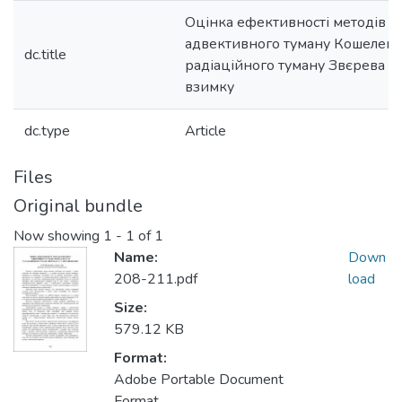
Оцінка ефективності методів п
адвективного туману Кошеленко 
dc.title
радіаційного туману Звєрева О. 
взимку
dc.type
Article
Files
Original bundle
Now showing
1 - 1 of 1
Name:
Down
208-211.pdf
load
Size:
579.12 KB
Format:
Adobe Portable Document
Format