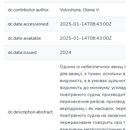
dc.contributor.author
Voloshyna, Olena V.
dc.date.accessioned
2025-01-14T08:43:00Z
dc.date.available
2025-01-14T08:43:00Z
dc.date.issued
2024
Одним із небезпечних явищ по
для авіації, є туман, оскільки в
видимість, а в умовах щільного
видимість до мінімуму; ускладню
повітряного судна; призводить 
перенесення рейсів; призводит
аеродрому і, як наслідок, пере
dc.description.abstract
повітряного судна на запасний
перераховане говорить про те,
важливим метеорологічним яви